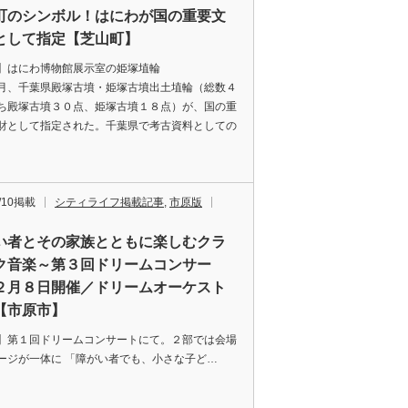
町のシンボル！はにわが国の重要文
として指定【芝山町】
真】はにわ博物館展示室の姫塚埴輪
月、千葉県殿塚古墳・姫塚古墳出土埴輪（総数４
ち殿塚古墳３０点、姫塚古墳１８点）が、国の重
財として指定された。千葉県で考古資料としての
1/10掲載
シティライフ掲載記事
,
市原版
い者とその家族とともに楽しむクラ
ク音楽～第３回ドリームコンサー
２月８日開催／ドリームオーケスト
【市原市】
】第１回ドリームコンサートにて。２部では会場
ージが一体に 「障がい者でも、小さな子ど…