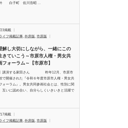
外 白子町 佐川浩昭 …
1/23掲載
ライフ掲載記事
,
外房版
,
市原版
理解し大切にしながら、一緒にこの
生きていこう～市原市人権・男女共
画フォーラム～【市原市】
真】講演する家田さん 昨年12月、市原市
館で開催された『令和６年度市原市人権・男女共
フォーラム』。男女共同参画社会とは、性別に関
、互いに認め合い、自分らしくいきいきと活躍で
1/17掲載
ライフ掲載記事
,
外房版
,
市原版