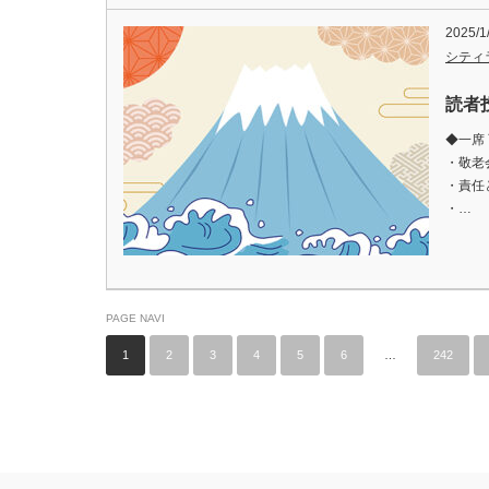
2025/
シティ
読者
◆一席
・敬老
・責任
・…
PAGE NAVI
1
2
3
4
5
6
…
242