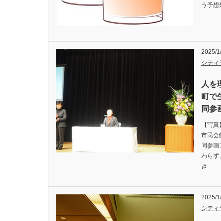
う予想
2025/
シティ
人を
町で
同参
【写
市民会
同参画
わらず
き…
2025/
シティ