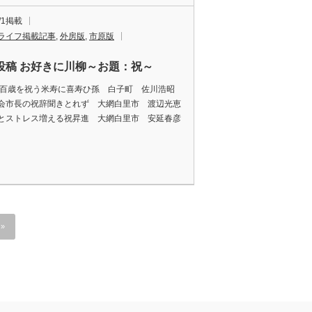
1/1掲載
ライフ掲載記事
,
外房版
,
市原版
投稿 お好きに川柳～お題：祝～
 百歳を祝う米寿に喜寿ひ孫 白子町 佐川浩昭
会市長の祝辞聞きとれず 大網白里市 渡辺光恵
とストレス増える祝昇進 大網白里市 安延春彦
»