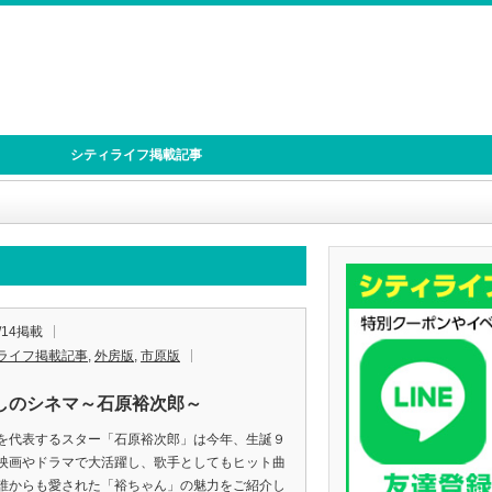
シティライフ掲載記事
2/14掲載
ライフ掲載記事
,
外房版
,
市原版
しのシネマ～石原裕次郎～
代表するスター「石原裕次郎」は今年、生誕９
映画やドラマで大活躍し、歌手としてもヒット曲
誰からも愛された「裕ちゃん」の魅力をご紹介し