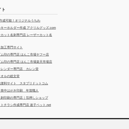
イト
ら作成可能！オリジナルうちわ
キーホルダー作成 アクリルグッズ.com
ーカット名刺専門店 レーザーカット名
ー加工専門サイト
ゴム印の専門店 はんこ市場ヤフー店
ゴム印の専門店 はんこ市場楽天市場店
カレンダー専門店 カレン堂
タオルの総文堂
成便利サイト スタプリドットコム
・喪中はがき印刷 年賀職人
名刺印刷の専門店｜箔押しショップ
トチラシ作成専門店 迷子ペット.net