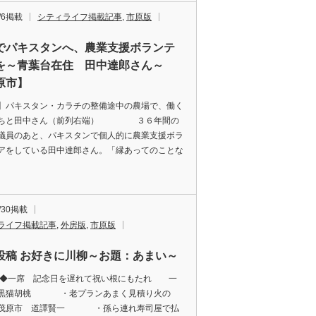
2/6掲載
シティライフ掲載記事
,
市原版
でパキスタンへ、農業支援ボランテ
を～青葉台在住 田中達郎さん～
原市】
】パキスタン・カラチの整備途中の農場で、働く
たちと田中さん（前列右端） ３６年間の
議員のあと、パキスタンで個人的に農業支援ボラ
アをしている田中達郎さん。「縁あってのことな
1/30掲載
ライフ掲載記事
,
外房版
,
市原版
投稿 お好きに川柳～お題：あまい～
席 記念日を遅れて祝い根にもたれ 一
 黒猫胡桃 ・老プランあまく見積り火の
茂原市 道譯賢一 ・孫ら連れ寿司屋で払