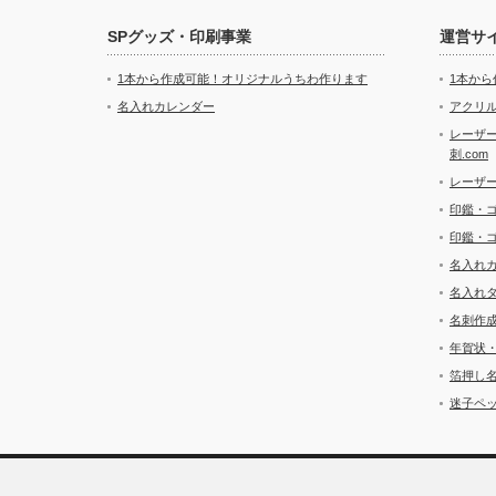
SPグッズ・印刷事業
運営サ
1本から作成可能！オリジナルうちわ作ります
1本か
名入れカレンダー
アクリル
レーザ
刺.com
レーザ
印鑑・
印鑑・
名入れ
名入れ
名刺作
年賀状
箔押し
迷子ペッ