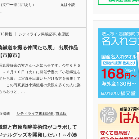
。（文中一部引用あり） 兄は小説
…
2/13掲載
シティライフ掲載記事
,
市原版
湊鐵道を撮る仲間たち展」 出展作品
【市原市】
真愛好家の皆さんへお知らせです。今年６月５
）～６月１０日（火）に開催予定の『小湊鐵道を
間たち展』に写真を出展いただける方を募集して
。 この写真展は小湊鐵道の景観を多くの人に楽
もらおうと、…
2/8掲載
シティライフ掲載記事
,
市原版
鐵道と市原湖畔美術館がコラボして
ジナルグッズを開発したい！～小湊