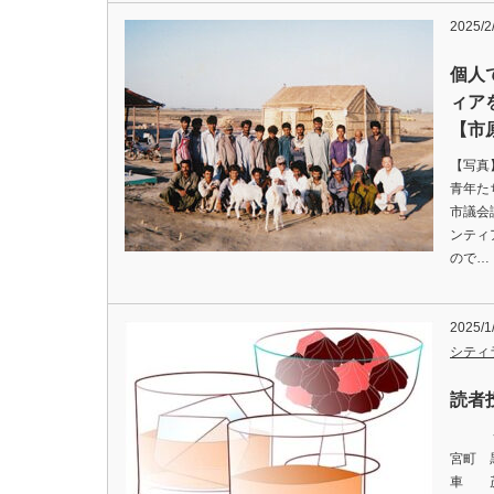
2025/
個人
ィア
【市
【写真
青年
市議会
ンティ
ので…
2025/
シティ
読者
◆一
宮町
車 