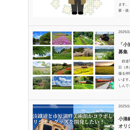
ます
家・政
2025/
「小
募集
鉄道写
日（木
撮る仲
います
しんで
2025/
小湊
オリ