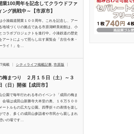
開業100周年を記念してクラウドファ
ィング挑戦中～【市原市】
小湊鐵道開業１００周年。これを記念し、アー
る地域づくりの拠点である市原湖畔美術館は、小
とコラボプロジェクトを進行中。小湊鉄道の歴史
をアートによって照らし出す展覧会「古往今来・
ーライ！」を…
2/7掲載
シティライフ掲載記事
,
市原版
の梅まつり ２月１５日（土）～３
日（日）開催【成田市】
公園で毎年行われる冬のイベント「成田の梅ま
。会場は成田山新勝寺大本堂の奥、１６万５００
メートルもの広大な公園。四季折々の表情を楽し
ができ、多くの成田山参詣者や市民から親しまれ
憩いの場です…