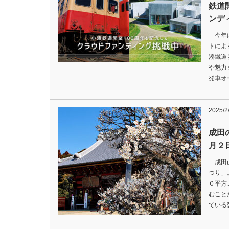
鉄道
ンデ
今年は
トによ
湊鐵道
や魅力
発車オ
2025/
成田
月２
成田山
つり」
０平方
むこと
ている