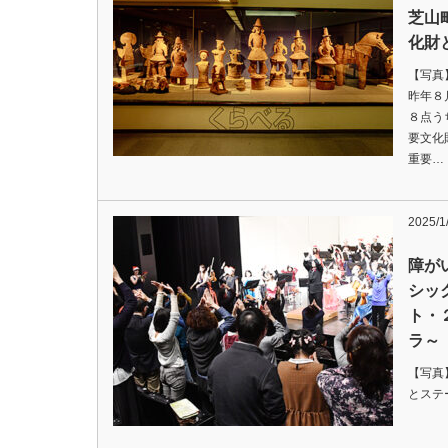
芝山
化財
【写
昨年８
８点う
要文化
重要…
2025/
障が
シッ
ト・
ラ～
【写真
とステ