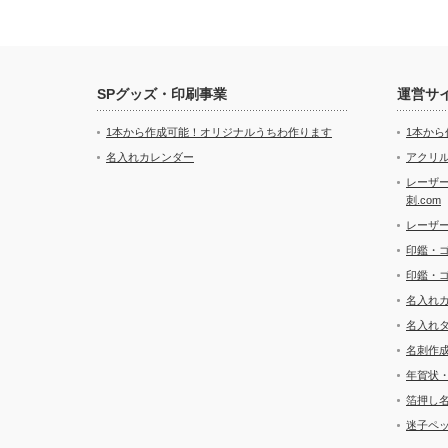
SPグッズ・印刷事業
運営サ
1本から作成可能！オリジナルうちわ作ります
1本か
名入れカレンダー
アクリル
レーザ
刺.com
レーザ
印鑑・
印鑑・
名入れ
名入れ
名刺作
年賀状
箔押し
迷子ペッ