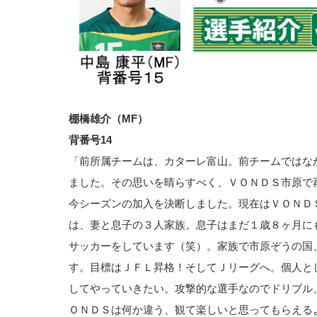
棚橋雄介（MF）
背番号14
「前所属チームは、カターレ富山。前チームではな
ました。その思いを晴らすべく、ＶＯＮＤＳ市原で
今シーズンの加入を決断しました。現在はＶＯＮＤ
は、妻と息子の３人家族。息子はまだ１歳８ヶ月に
サッカーをしています（笑）。家族で市原ぞうの国
す。目標はＪＦＬ昇格！そしてＪリーグへ。個人と
してやっていきたい。攻撃的な選手なのでドリブル
ＯＮＤＳは何か違う、観て楽しいと思ってもらえる