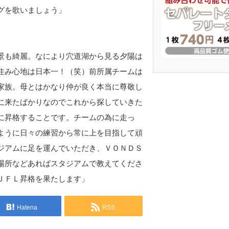
グを歌いましょう」
景も綺麗。なにより穴道湖から見る夕陽は
住み心地は日本一！（笑）前所属チームは
家族。母とはかなり仲が良く本当に尊敬し
に来たばかりなのでこれから探していきた
に昇格することです。チームの為に走っ
ように日々の練習から常に上を目指して頑
ジアムに足を運んでいただき、ＶＯＮＤＳ
場所などあればスタジアムで教えてくださ
ＪＦＬ昇格を果たします」
Hatena
RSS