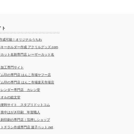
イト
ら作成可能！オリジナルうちわ
キーホルダー作成 アクリルグッズ.com
ーカット名刺専門店 レーザーカット名
ー加工専門サイト
ゴム印の専門店 はんこ市場ヤフー店
ゴム印の専門店 はんこ市場楽天市場店
カレンダー専門店 カレン堂
タオルの総文堂
成便利サイト スタプリドットコム
・喪中はがき印刷 年賀職人
名刺印刷の専門店｜箔押しショップ
トチラシ作成専門店 迷子ペット.net