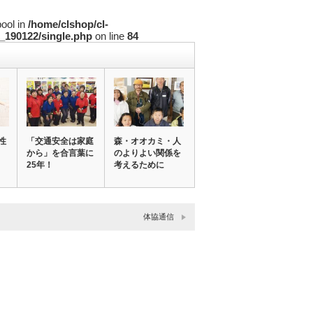
bool in
/home/clshop/cl-
_190122/single.php
on line
84
性
「交通安全は家庭
森・オオカミ・人
から」を合言葉に
のよりよい関係を
25年！
考えるために
体協通信