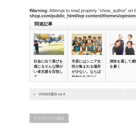
Warning
: Attempt to read property "show_author" on 
shop.com/public_html/wp-content/themes/opinion
関連記事
社会に出て喜びを
市原にはシニア女
演技を通して感
感じるそんな障が
性が集まれる場所
を磨く
い者支援を目指し
が少ない。ならば
て
自分たちでつく
ろ…
VONDS通信 vol.4
トップページに戻る