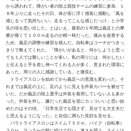
から誘われて。障がい者の陸上競技チームの練習に参加、１
８年ぶりに走ったその日、体が宙に浮く感覚に感動し「風を
感じるって気持ちいい。走るってこんな感じだっけ」と小学
生の頃を思い出した。とはいえ、最初の１年間は義足との摩
擦が痛くて１００ｍ走るのが精一杯だった。痛みを改善する
ため、義足の調整や練習を積んだ。自転車はコーチがつきっ
きりで教えてくれた。「障がいがあると、何かしようと思っ
ても１人では難しいことが多い。私の周りには、何かしたい
と伝えると手を差し伸べてくれる人が多く、恵まれた環境に
あった。周りの人に感謝している」と微笑む。
トライアスロンを始めてから義足への意識も変わった。そ
れまでは義足の上に、足のように見える外装カバーを被せて
いた。だが義足の陸上選手は外装を着用していない人も多か
った。外装を外し、嫌だった義足を逆にカッコいいと思い始
めたのはその頃。「日常生活でも隠さず、見せても大丈夫だ
と思えるようになった」と自信に満ちた笑顔を見せる。
パラトライアスロンはスイム７５０ｍ、バイク（自転車）
２０㎞、ラン５㎞の順に続けて行い、速さを競う。スイムは