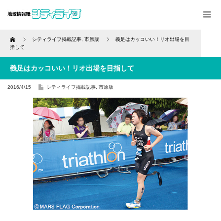
Home
シティライフ掲載記事
,
市原版
義足はカッコいい！リオ出場を目
指して
義足はカッコいい！リオ出場を目指して
2016/4/15
シティライフ掲載記事
,
市原版