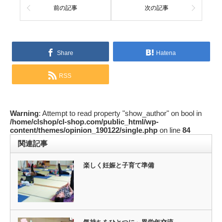
前の記事
次の記事
Share
Hatena
RSS
Warning
: Attempt to read property "show_author" on bool in
/home/clshop/cl-shop.com/public_html/wp-
content/themes/opinion_190122/single.php
on line
84
関連記事
楽しく妊娠と子育て準備