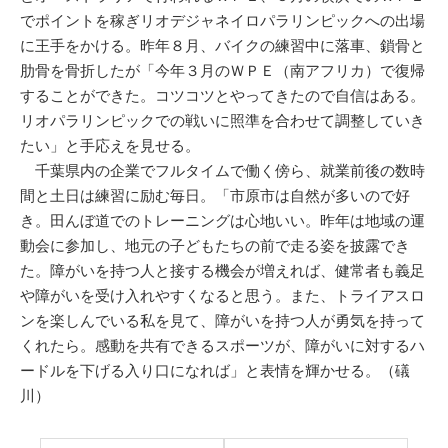
でポイントを稼ぎリオデジャネイロパラリンピックへの出場
に王手をかける。昨年８月、バイクの練習中に落車、鎖骨と
肋骨を骨折したが「今年３月のＷＰＥ（南アフリカ）で復帰
することができた。コツコツとやってきたので自信はある。
リオパラリンピックでの戦いに照準を合わせて調整していき
たい」と手応えを見せる。
千葉県内の企業でフルタイムで働く傍ら、就業前後の数時
間と土日は練習に励む毎日。「市原市は自然が多いので好
き。田んぼ道でのトレーニングは心地いい。昨年は地域の運
動会に参加し、地元の子どもたちの前で走る姿を披露でき
た。障がいを持つ人と接する機会が増えれば、健常者も義足
や障がいを受け入れやすくなると思う。また、トライアスロ
ンを楽しんでいる私を見て、障がいを持つ人が勇気を持って
くれたら。感動を共有できるスポーツが、障がいに対するハ
ードルを下げる入り口になれば」と表情を輝かせる。（礒
川）