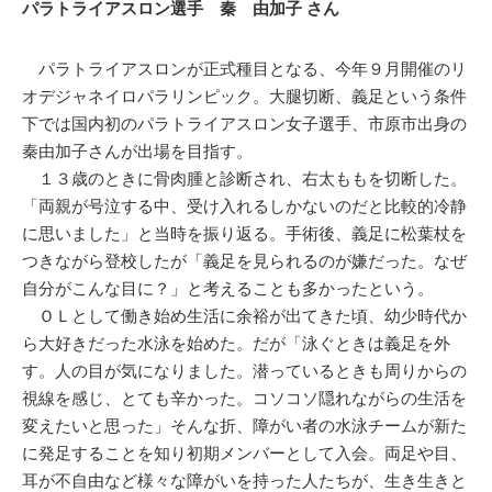
パラトライアスロン選手 秦 由加子 さん
パラトライアスロンが正式種目となる、今年９月開催のリ
オデジャネイロパラリンピック。大腿切断、義足という条件
下では国内初のパラトライアスロン女子選手、市原市出身の
秦由加子さんが出場を目指す。
１３歳のときに骨肉腫と診断され、右太ももを切断した。
「両親が号泣する中、受け入れるしかないのだと比較的冷静
に思いました」と当時を振り返る。手術後、義足に松葉杖を
つきながら登校したが「義足を見られるのが嫌だった。なぜ
自分がこんな目に？」と考えることも多かったという。
ＯＬとして働き始め生活に余裕が出てきた頃、幼少時代か
ら大好きだった水泳を始めた。だが「泳ぐときは義足を外
す。人の目が気になりました。潜っているときも周りからの
視線を感じ、とても辛かった。コソコソ隠れながらの生活を
変えたいと思った」そんな折、障がい者の水泳チームが新た
に発足することを知り初期メンバーとして入会。両足や目、
耳が不自由など様々な障がいを持った人たちが、生き生きと