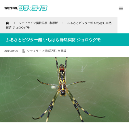
Home
シティライフ掲載記事
,
市原版
ふるさとビジター館 いちはら自然
探訪 ジョロウグモ
ふるさとビジター館 いちはら自然探訪 ジョロウグモ
2019/9/20
シティライフ掲載記事
,
市原版