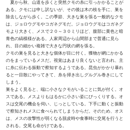
夏から秋、山道を歩くと突然クモの糸に引っかかることが
ある。クモには申し訳ないが、その後は木の枝を手に、巣を
除去しながら歩く。この季節、大きな巣を張る一般的なクモ
は、ジョロウグモやコガネグモだ。ジョロウグモはコガネグ
モより大きく、メスで２０～３０ミリほど、腹部に黄色と暗
青色の縞模様がある。人家周辺から山間部まで普通に見ら
れ、目の細かい複雑で大きな円状の網を張る。
クモの巣を見ると大きな個体が目に付く。獲物が網にかかる
のをまっているメスだ。視覚はあまり良くないと言われ、主
に糸に伝わる振動で察知するようである。昆虫がかかり暴れ
ると一目散にやってきて、糸を掃き出しグルグル巻きにして
しまう。
巣をよく見ると、端に小さなクモがいることに気が付く。オ
スである。メスよりもはるかに小さい姿にびっくりする。オ
スは交尾の機会を伺い、じっとしている。下手に動くと振動
で察知されメスに食べられてしまうからだ。そのため、オス
は、メスの攻撃性が弱くなる脱皮時や食事時に交尾を行うと
される。交尾も命がけである。