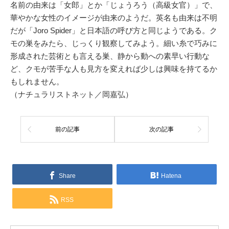
名前の由来は「女郎」とか「じょうろう（高級女官）」で、
華やかな女性のイメージが由来のようだ。英名も由来は不明
だが「Joro Spider」と日本語の呼び方と同じようである。ク
モの巣をみたら、じっくり観察してみよう。細い糸で巧みに
形成された芸術とも言える巣、静から動への素早い行動な
ど、クモが苦手な人も見方を変えれば少しは興味を持てるか
もしれません。
（ナチュラリストネット／岡嘉弘）
前の記事
次の記事
Share
Hatena
RSS