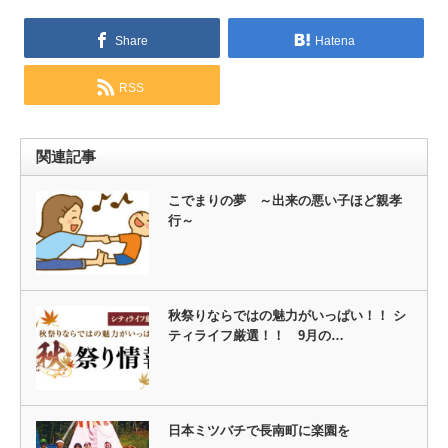
Share
Hatena
RSS
関連記事
こでまりの夢 ～出来の悪い子ほど親孝
行～
秋祭りならではの魅力がいっぱい！！ シ
ティライフ厳選！！ 9月の…
日本ミツバチで長南町に楽園を