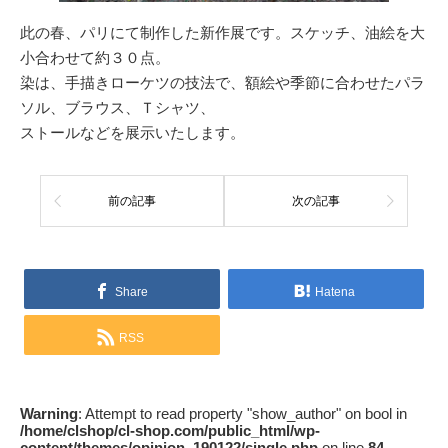
此の春、パリにて制作した新作展です。スケッチ、油絵を大
小合わせて約３０点。
染は、手描きローケツの技法で、額絵や季節に合わせたパラ
ソル、ブラウス、Ｔシャツ、
ストールなどを展示いたします。
前の記事
次の記事
Share
Hatena
RSS
Warning
: Attempt to read property "show_author" on bool in
/home/clshop/cl-shop.com/public_html/wp-
content/themes/opinion_190122/single.php
on line
84