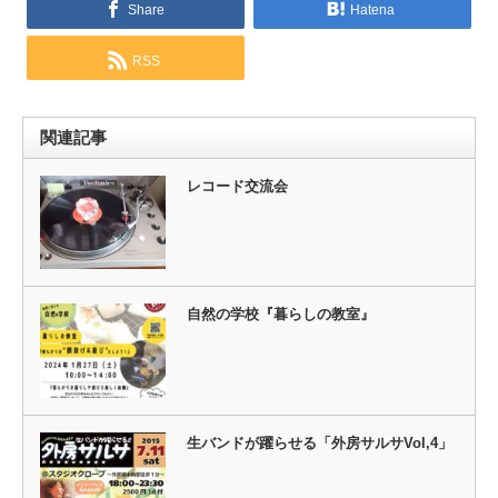
Share
Hatena
RSS
関連記事
レコード交流会
自然の学校『暮らしの教室』
生バンドが躍らせる「外房サルサVol,4」