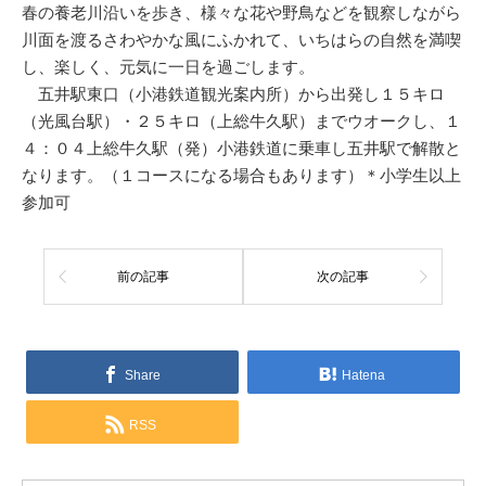
春の養老川沿いを歩き、様々な花や野鳥などを観察しながら
川面を渡るさわやかな風にふかれて、いちはらの自然を満喫
し、楽しく、元気に一日を過ごします。
五井駅東口（小港鉄道観光案内所）から出発し１５キロ
（光風台駅）・２５キロ（上総牛久駅）までウオークし、１
４：０４上総牛久駅（発）小港鉄道に乗車し五井駅で解散と
なります。（１コースになる場合もあります）＊小学生以上
参加可
前の記事
次の記事
Share
Hatena
RSS