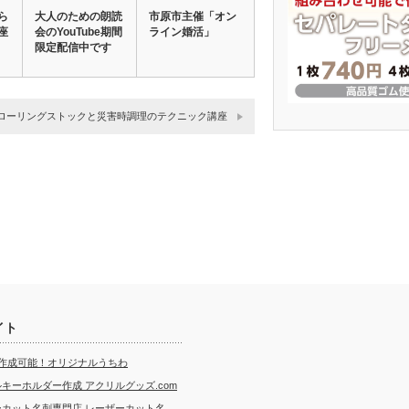
ら
大人のための朗読
市原市主催「オン
座
会のYouTube期間
ライン婚活」
限定配信中です
ローリングストックと災害時調理のテクニック講座
イト
ら作成可能！オリジナルうちわ
キーホルダー作成 アクリルグッズ.com
ーカット名刺専門店 レーザーカット名