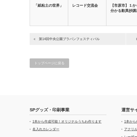
「紙粘土の世界」
レコード交流会
【市原市】１か
分かる歎異抄講
第14回中央公園ブラバンフェスティバル
トップページに戻る
SPグッズ・印刷事業
運営サ
1本から作成可能！オリジナルうちわ作ります
1本か
名入れカレンダー
アクリル
レーザ