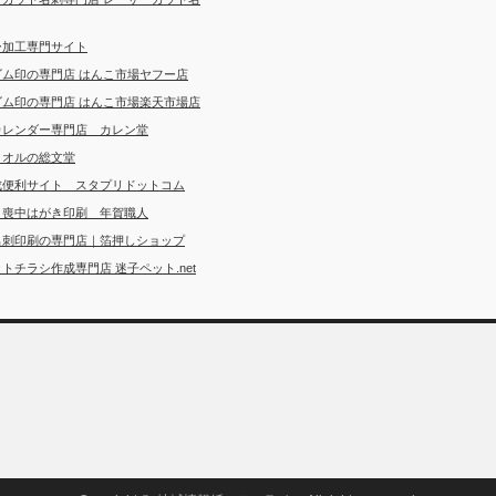
ー加工専門サイト
ゴム印の専門店 はんこ市場ヤフー店
ゴム印の専門店 はんこ市場楽天市場店
カレンダー専門店 カレン堂
タオルの総文堂
成便利サイト スタプリドットコム
・喪中はがき印刷 年賀職人
名刺印刷の専門店｜箔押しショップ
トチラシ作成専門店 迷子ペット.net