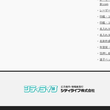
刺.com
レーザ
印鑑・
印鑑・
名入れ
名入れ
名刺作
年賀状
箔押し
迷子ペッ