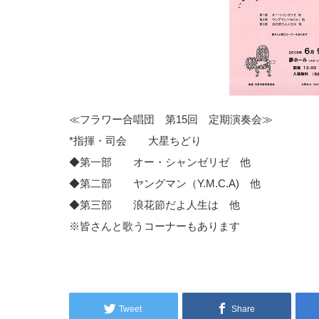
≪フラワー合唱団 第15回 定期演奏会≫
*指揮・司会 大星ちどり
◆第一部 オー・シャンゼリゼ 他
◆第二部 ヤングマン（Y.M.C.A) 他
◆第三部 浪花節だよ人生は 他
※皆さんと歌うコーナーもあります
Tweet
Share