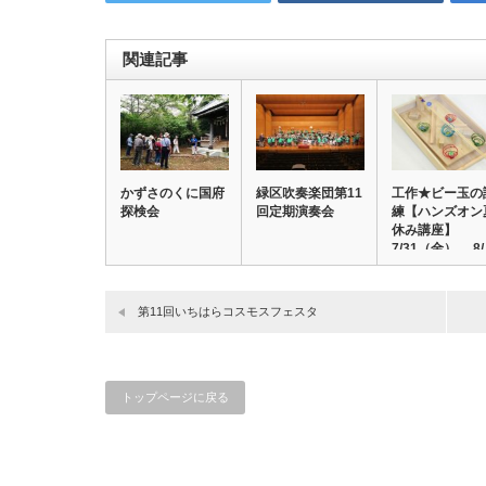
関連記事
かずさのくに国府
緑区吹奏楽団第11
工作★ビー玉の
探検会
回定期演奏会
練【ハンズオン
休み講座】
7/31（金）、 8
第11回いちはらコスモスフェスタ
トップページに戻る