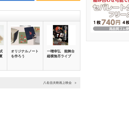
試
オリジナルノート
一噌幸弘 能舞台
夏
を作ろう
縦横無尽ライブ
/…
八名信夫映画上映会