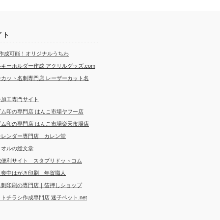
イト
ら作成可能！オリジナルうちわ
キーホルダー作成 アクリルグッズ.com
ーカット名刺専門店 レーザーカット名
ー加工専門サイト
ゴム印の専門店 はんこ市場ヤフー店
ゴム印の専門店 はんこ市場楽天市場店
カレンダー専門店 カレン堂
タオルの総文堂
成便利サイト スタプリドットコム
・喪中はがき印刷 年賀職人
名刺印刷の専門店｜箔押しショップ
トチラシ作成専門店 迷子ペット.net