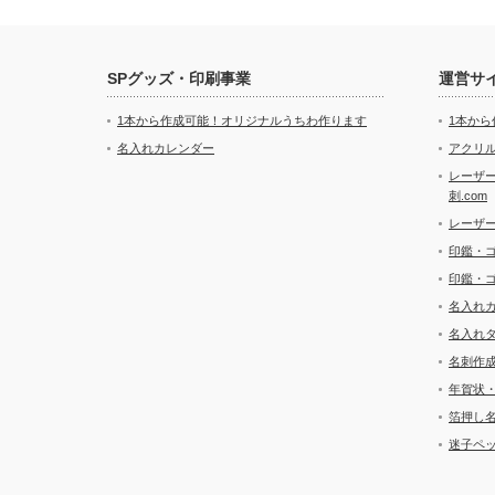
SPグッズ・印刷事業
運営サ
1本から作成可能！オリジナルうちわ作ります
1本か
名入れカレンダー
アクリル
レーザ
刺.com
レーザ
印鑑・
印鑑・
名入れ
名入れ
名刺作
年賀状
箔押し
迷子ペッ