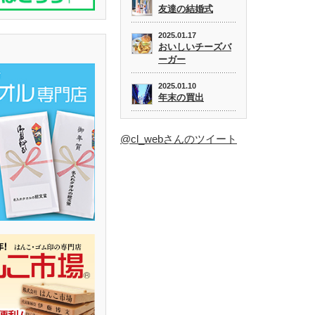
友達の結婚式
2025.01.17
おいしいチーズバ
ーガー
2025.01.10
年末の買出
@cl_webさんのツイート