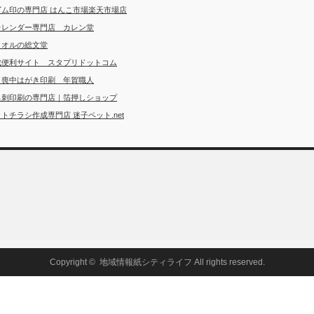
ゴム印の専門店 はんこ市場楽天市場店
カレンダー専門店 カレン堂
タオルの総文堂
成便利サイト スタプリドットコム
・喪中はがき印刷 年賀職人
名刺印刷の専門店｜箔押しショップ
トチラシ作成専門店 迷子ペット.net
Copyright ©
地域情報紙シティライフ
All rights reserved.