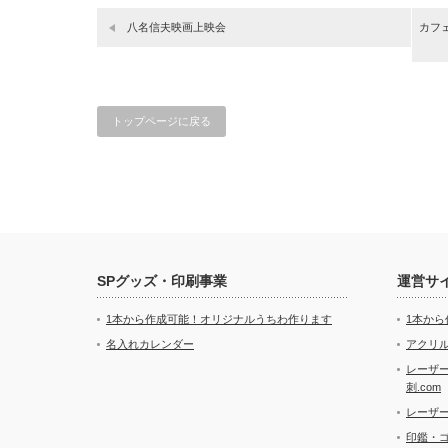
八名信夫映画上映会
カフ
トップページに戻る
SPグッズ・印刷事業
運営サ
1本から作成可能！オリジナルうちわ作ります
1本か
名入れカレンダー
アクリル
レーザ
刺.com
レーザ
印鑑・