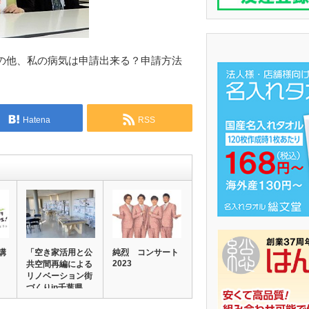
の他、私の病気は申請出来る？申請方法
Hatena
RSS
講
「空き家活用と公
純烈 コンサート
2023
共空間再編による
リノベーション街
づくりin千葉県…