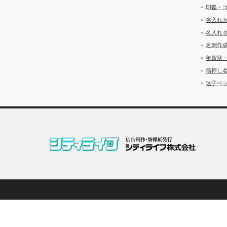
印鑑・
名入れ
名入れ
名刺作
年賀状
箔押し
迷子ペッ