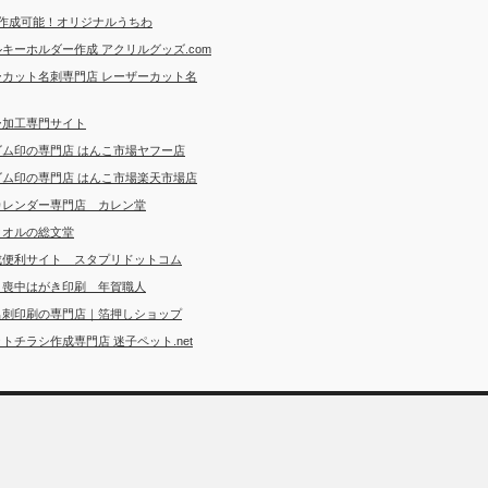
ら作成可能！オリジナルうちわ
キーホルダー作成 アクリルグッズ.com
ーカット名刺専門店 レーザーカット名
ー加工専門サイト
ゴム印の専門店 はんこ市場ヤフー店
ゴム印の専門店 はんこ市場楽天市場店
カレンダー専門店 カレン堂
タオルの総文堂
成便利サイト スタプリドットコム
・喪中はがき印刷 年賀職人
名刺印刷の専門店｜箔押しショップ
トチラシ作成専門店 迷子ペット.net