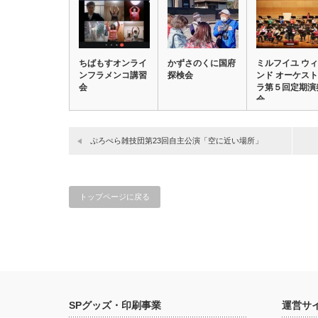
ちばもすオンライ
かずさのくに国府
ミルフイユ ウィ
ンフラメンコ講習
探検会
ンド オーケスト
会
ラ第５回定期演
会
ぷろぺら雑技団第23回自主公演「空に近い場所」
トップページに戻る
SPグッズ・印刷事業
運営サ