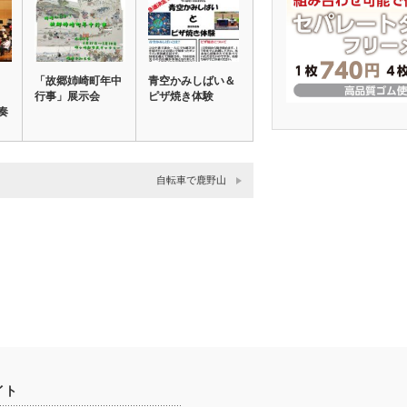
「故郷姉崎町年中
青空かみしばい＆
行事」展示会
ピザ焼き体験
奏
自転車で鹿野山
イト