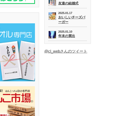
友達の結婚式
2025.01.17
おいしいチーズバ
ーガー
2025.01.10
年末の買出
@cl_webさんのツイート