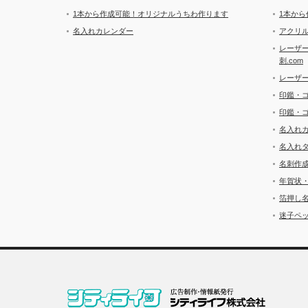
1本から作成可能！オリジナルうちわ作ります
1本か
名入れカレンダー
アクリル
レーザ
刺.com
レーザ
印鑑・
印鑑・
名入れ
名入れ
名刺作
年賀状
箔押し
迷子ペッ