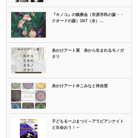
『キノコ』の観察会（市原市民の森・・
クオードの森）10/7（水）…
糸かけアート展 糸から生まれるモノガ
タリ
糸かけアート＠こみなと待合室
子どもるーぷまつり～アラビアンナイト
と出会おう！～