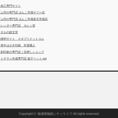
ー加工専門サイト
ゴム印の専門店 はんこ市場ヤフー店
ゴム印の専門店 はんこ市場楽天市場店
カレンダー専門店 カレン堂
タオルの総文堂
成便利サイト スタプリドットコム
・喪中はがき印刷 年賀職人
名刺印刷の専門店｜箔押しショップ
トチラシ作成専門店 迷子ペット.net
Copyright ©
地域情報紙シティライフ
All rights reserved.