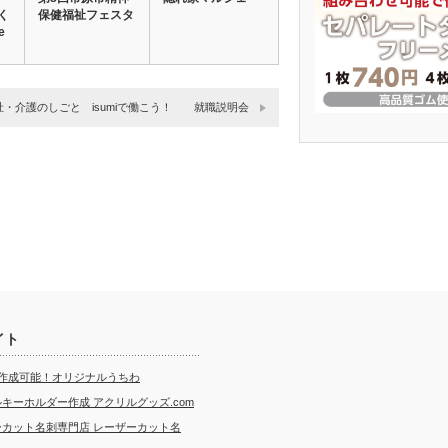
く
保健福祉フェスタ
e
祉・介護のしごと isumiで働こう！ 就職説明会
イト
ら作成可能！オリジナルうちわ
キーホルダー作成 アクリルグッズ.com
ーカット名刺専門店 レーザーカット名