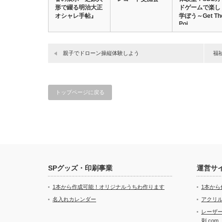
形で綴る明治大正
ドゲームで楽し
オシャレ手帖』
学ぼう～Get Th
Poi…
親子でドローン操縦体験しよう
福
トップページに戻る
SPグッズ・印刷事業
運営サ
1本から作成可能！オリジナルうちわ作ります
1本か
名入れカレンダー
アクリル
レーザ
刺.com