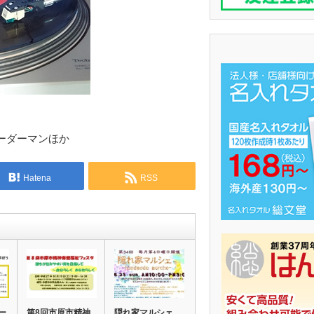
ーダーマンほか
Hatena
RSS
ー
第8回市原市精神
隠れ家マルシェ