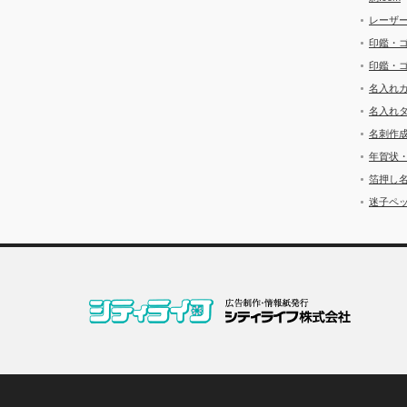
レーザ
印鑑・
印鑑・
名入れ
名入れ
名刺作
年賀状
箔押し
迷子ペッ