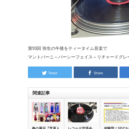
第93回 弥生の午後をティータイム音楽で
マントバーニ～パーシーフェイス～リチャードグレ
Tweet
Share
関連記事
春の展示『芝原人
レコード交流会
体験型！SDZカ