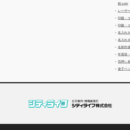
刺.com
レーザ
印鑑・
印鑑・
名入れ
名入れ
名刺作
年賀状
箔押し
迷子ペッ