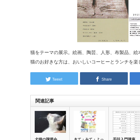
猫をテーマの展示。絵画、陶芸、人形、布製品、絵
猫のお好きな方は、おいしいコーヒーとランチを楽
Tweet
Share
関連記事
犬猫の譲渡会
きて・みて・よっ
手話入門講座