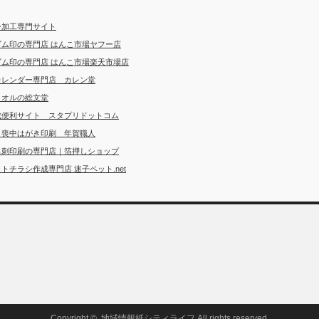
ー加工専門サイト
ゴム印の専門店 はんこ市場ヤフー店
ゴム印の専門店 はんこ市場楽天市場店
カレンダー専門店 カレン堂
タオルの総文堂
成便利サイト スタプリドットコム
・喪中はがき印刷 年賀職人
名刺印刷の専門店｜箔押しショップ
トチラシ作成専門店 迷子ペット.net
Copyright ©
地域情報紙シティライフ
All rights reserved.