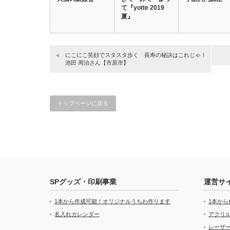
て『yotte 2019
夏』
にこにこ笑顔でスタスタ歩く 長寿の秘訣はこれじゃ！
池田 周治さん【市原市】
トップページに戻る
SPグッズ・印刷事業
運営サ
1本から作成可能！オリジナルうちわ作ります
1本か
名入れカレンダー
アクリル
レーザ