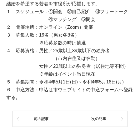
結婚を希望する若者を市役所が応援します。
１ スケジュール：①開会 ②自己紹介 ③フリートーク
④マッチング ⑤閉会
２ 開催場所：オンライン（Zoom）開催
３ 募集人数：16名（男女各8名）
※応募多数の時は抽選
４ 応募資格：男性／25歳以上39歳以下の独身者
（市内在住又は在勤）
女性／20歳以上の独身者（居住地等不問）
※年齢はイベント当日現在
５ 募集期間：令和4年5月1日(日)～令和4年5月16日(月)
６ 申込方法：申込は市ウェブサイトの申込フォームへ登録
する。
前の記事
次の記事