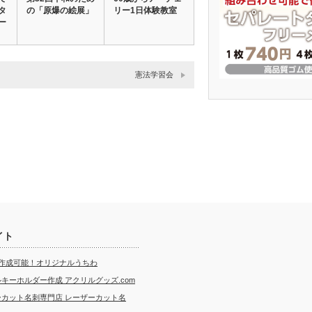
タ
の「原爆の絵展」
リー1日体験教室
ー
憲法学習会
イト
ら作成可能！オリジナルうちわ
キーホルダー作成 アクリルグッズ.com
ーカット名刺専門店 レーザーカット名