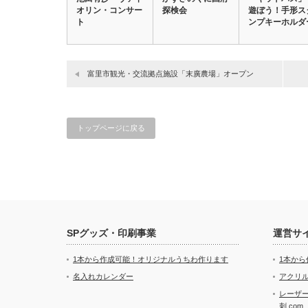
オリン・コンサー
探検会
遊ぼう！手形ス
ト
ンプキーホルダ
富里市観光・交流拠点施設「末廣農場」オープン
トップページに戻る
SPグッズ・印刷事業
運営サ
1本から作成可能！オリジナルうちわ作ります
1本か
名入れカレンダー
アクリル
レーザ
刺.com