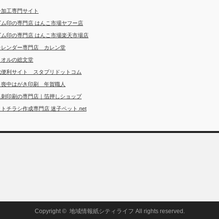
ー加工専門サイト
ゴム印の専門店 はんこ市場ヤフー店
ゴム印の専門店 はんこ市場楽天市場店
カレンダー専門店 カレン堂
タオルの総文堂
成便利サイト スタプリドットコム
・喪中はがき印刷 年賀職人
名刺印刷の専門店｜箔押しショップ
トチラシ作成専門店 迷子ペット.net
Copyright ©
地域情報紙シティライフ
All rights reserved.