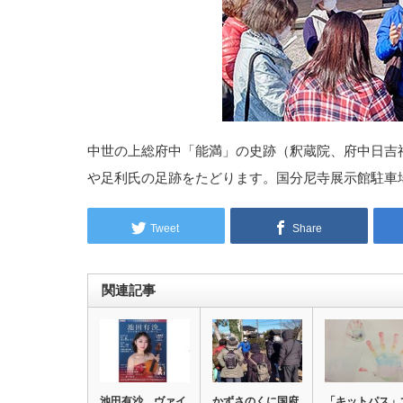
中世の上総府中「能満」の史跡（釈蔵院、府中日吉
や足利氏の足跡をたどります。国分尼寺展示館駐車場
Tweet
Share
関連記事
池田有沙 ヴァイ
かずさのくに国府
「キットパス」