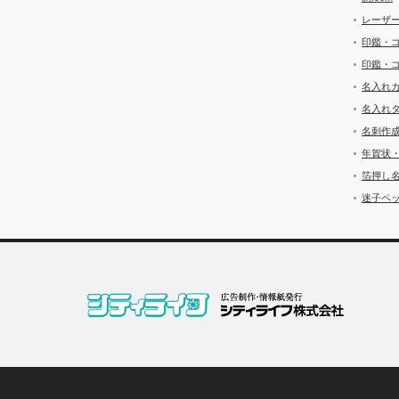
レーザ
印鑑・
印鑑・
名入れ
名入れ
名刺作
年賀状
箔押し
迷子ペッ