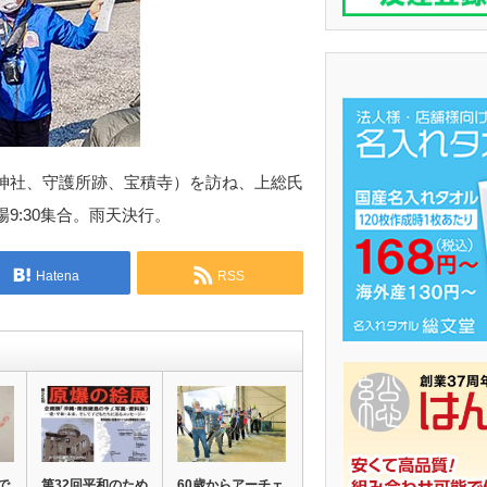
神社、守護所跡、宝積寺）を訪ね、上総氏
9:30集合。雨天決行。
Hatena
RSS
で
第32回平和のため
60歳からアーチェ