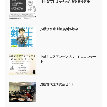
【千葉市】１から分かる歎異抄講座
八幡流水館 剣道無料体験会
上総シニアアンサンブル ミニコンサー
ト
房総古代道研究会セミナー