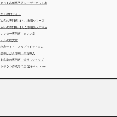
ーカット名刺専門店 レーザーカット名
ー加工専門サイト
ゴム印の専門店 はんこ市場ヤフー店
ゴム印の専門店 はんこ市場楽天市場店
カレンダー専門店 カレン堂
タオルの総文堂
成便利サイト スタプリドットコム
・喪中はがき印刷 年賀職人
名刺印刷の専門店｜箔押しショップ
トチラシ作成専門店 迷子ペット.net