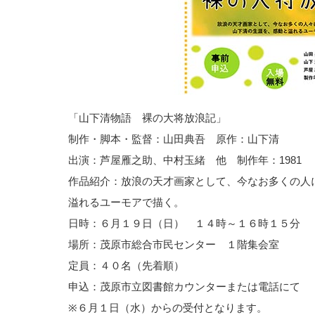
「山下清物語 裸の大将放浪記」
制作・脚本・監督：山田典吾 原作：山下清
出演：芦屋雁之助、中村玉緒 他 制作年：1981
作品紹介：放浪の天才画家として、今なお多くの人
溢れるユーモアで描く。
日時：６月１９日（日） １４時～１６時１５分
場所：茂原市総合市民センター １階集会室
定員：４０名（先着順）
申込：茂原市立図書館カウンターまたは電話にて
※６月１日（水）からの受付となります。