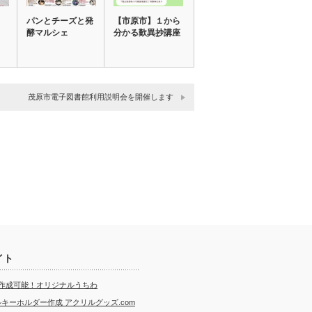
パンとチーズと発
【市原市】１から
酵マルシェ
分かる歎異抄講座
茂原市電子図書館利用説明会を開催します
イト
ら作成可能！オリジナルうちわ
キーホルダー作成 アクリルグッズ.com