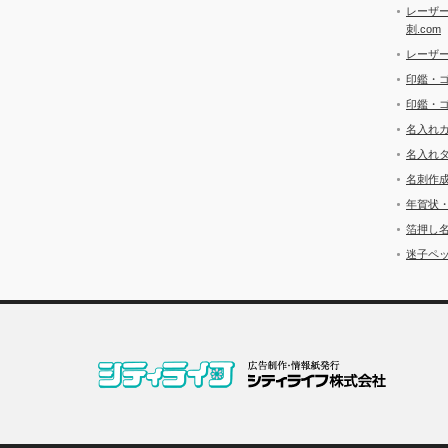
レーザ
刺.com
レーザ
印鑑・
印鑑・
名入れ
名入れ
名刺作
年賀状
箔押し
迷子ペッ