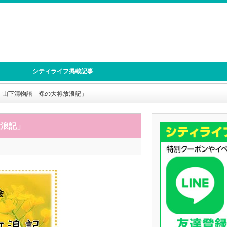
シティライフ掲載記事
「山下清物語 裸の大将放浪記」
放浪記」