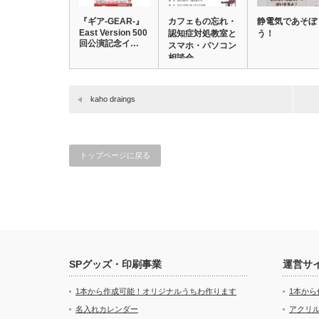
『ギア-GEAR-』
カフェもの忘れ・
静電気であそぼ
East Version 500
認知症対処教室と
う！
回公演記念イ…
スマホ・パソコン
相談会
kaho draings
トップページに戻る
SPグッズ・印刷事業
運営サ
1本から作成可能！オリジナルうちわ作ります
1本か
名入れカレンダー
アクリル