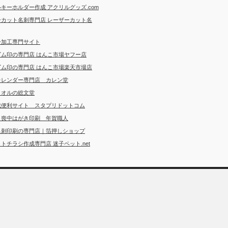
キーホルダー作成 アクリルグッズ.com
ーカット名刺専門店 レーザーカット名
ー加工専門サイト
ゴム印の専門店 はんこ市場ヤフー店
ゴム印の専門店 はんこ市場楽天市場店
カレンダー専門店 カレン堂
タオルの総文堂
成便利サイト スタプリドットコム
・喪中はがき印刷 年賀職人
名刺印刷の専門店｜箔押しショップ
トチラシ作成専門店 迷子ペット.net