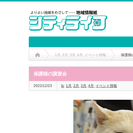
1月
,
2月
,
3月
,
4月
,
イベント情報
保護猫
保護猫の譲渡会
2022/12/23
1月
,
2月
,
3月
,
4月
,
イベント情報