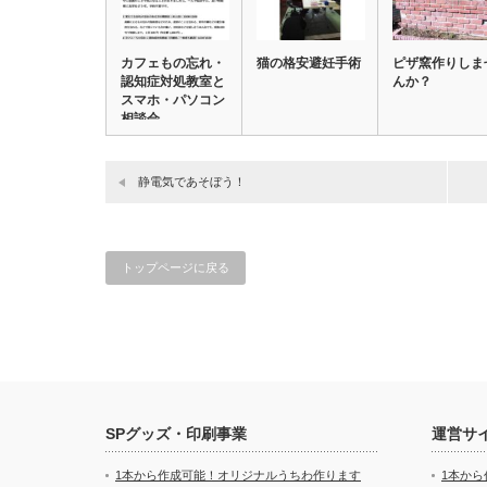
カフェもの忘れ・
猫の格安避妊手術
ピザ窯作りしま
認知症対処教室と
んか？
スマホ・パソコン
相談会
静電気であそぼう！
トップページに戻る
SPグッズ・印刷事業
運営サ
1本から作成可能！オリジナルうちわ作ります
1本か