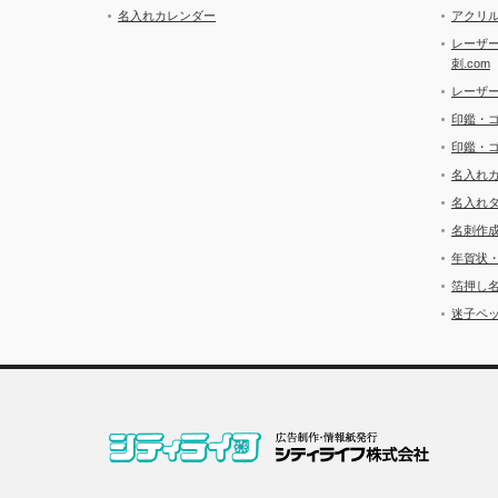
名入れカレンダー
アクリル
レーザ
刺.com
レーザ
印鑑・
印鑑・
名入れ
名入れ
名刺作
年賀状
箔押し
迷子ペッ