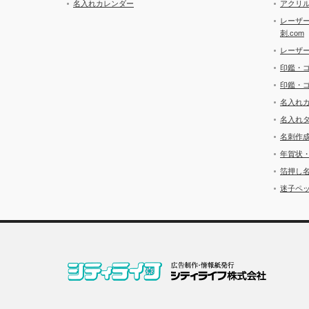
名入れカレンダー
アクリル
レーザ
刺.com
レーザ
印鑑・
印鑑・
名入れ
名入れ
名刺作
年賀状
箔押し
迷子ペッ