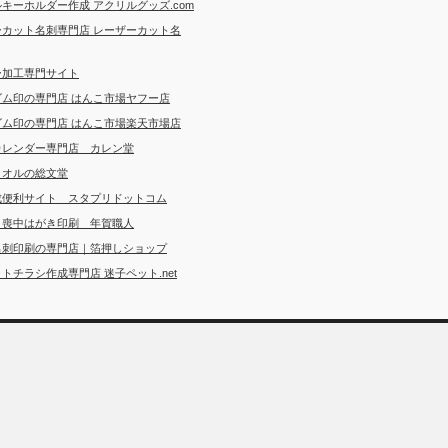
キーホルダー作成 アクリルグッズ.com
ーカット名刺専門店 レーザーカット名
ー加工専門サイト
ゴム印の専門店 はんこ市場ヤフー店
ゴム印の専門店 はんこ市場楽天市場店
カレンダー専門店 カレン堂
タオルの総文堂
成便利サイト スタプリドットコム
・喪中はがき印刷 年賀職人
名刺印刷の専門店｜箔押しショップ
トチラシ作成専門店 迷子ペット.net