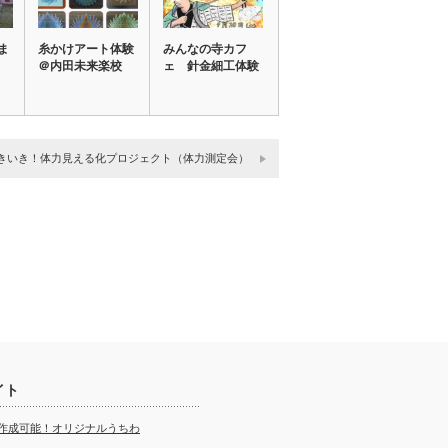
ま
糸かけアート体験
みんなの寺カフ
＠内田未来楽校
ェ 針金細工体験
きいき！体力見える化プロジェクト（体力測定会）
イト
ら作成可能！オリジナルうちわ