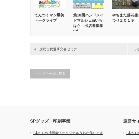
てんつくマン爆笑
第18回ハンドメイ
やちまた落花生
トークライブ
ドマルシェinいち
つり２０１９
はら 出店者募集
中!
房総古代道研究会セミナー
い
トップページに戻る
SPグッズ・印刷事業
運営サ
1本から作成可能！オリジナルうちわ作ります
1本か