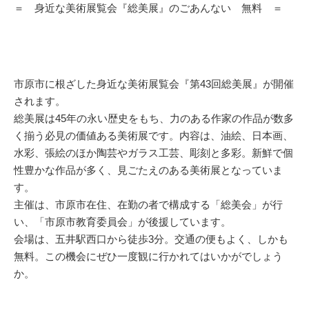
＝ 身近な美術展覧会『総美展』のごあんない 無料 ＝
市原市に根ざした身近な美術展覧会『第43回総美展』が開催
されます。
総美展は45年の永い歴史をもち、力のある作家の作品が数多
く揃う必見の価値ある美術展です。内容は、油絵、日本画、
水彩、張絵のほか陶芸やガラス工芸、彫刻と多彩。新鮮で個
性豊かな作品が多く、見ごたえのある美術展となっていま
す。
主催は、市原市在住、在勤の者で構成する「総美会」が行
い、「市原市教育委員会」が後援しています。
会場は、五井駅西口から徒歩3分。交通の便もよく、しかも
無料。この機会にぜひ一度観に行かれてはいかがでしょう
か。