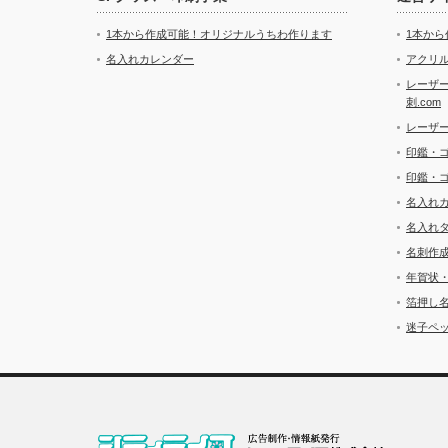
1本から作成可能！オリジナルうちわ作ります
1本か
名入れカレンダー
アクリル
レーザ
刺.com
レーザ
印鑑・
印鑑・
名入れ
名入れ
名刺作
年賀状
箔押し
迷子ペッ