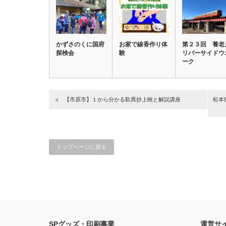
かずさのくに国府
お家で線香作り体
第２３回 養老
探検会
験
リバーサイドウ
ーク
【市原市】１から分かる歎異抄上映と解説講座
松本
トップページに戻る
SPグッズ・印刷事業
運営サ