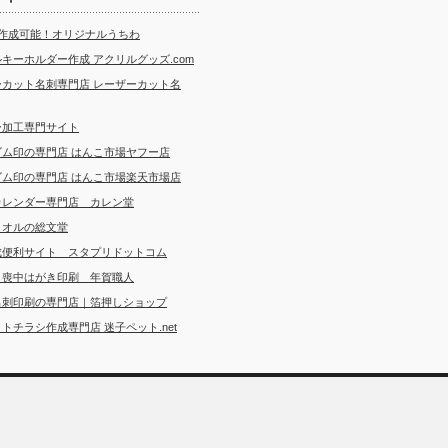
ら作成可能！オリジナルうちわ
キーホルダー作成 アクリルグッズ.com
ーカット名刺専門店 レーザーカット名
ー加工専門サイト
ゴム印の専門店 はんこ市場ヤフー店
ゴム印の専門店 はんこ市場楽天市場店
カレンダー専門店 カレン堂
タオルの総文堂
成便利サイト スタプリドットコム
・喪中はがき印刷 年賀職人
名刺印刷の専門店｜箔押しショップ
トチラシ作成専門店 迷子ペット.net