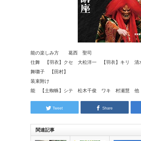
能の楽しみ方 葛西 聖司
仕舞 【羽衣】クセ 大松洋一 【羽衣】キリ 清
舞囃子 【田村】
装束附け
能 【土蜘蛛】シテ 松木千俊 ワキ 村瀬慧 
Tweet
Share
関連記事