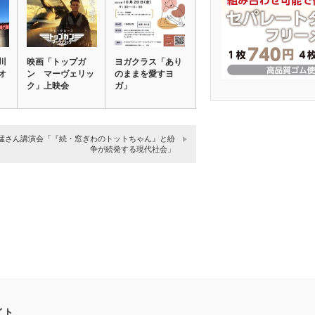
川
映画「トップガ
ヨガクラス「あり
オ
ン マーヴェリッ
のままを愛すヨ
ク」上映会
ガ」
猛さん講演会「『続・窓ぎわのトットちゃん』と紛
争が続発する現代社会」
イト