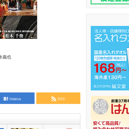
水義也
他
Hatena
RSS