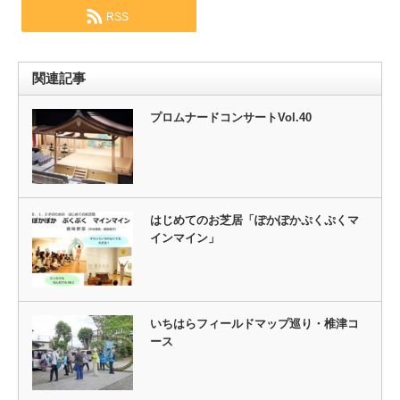
RSS
関連記事
プロムナードコンサートVol.40
はじめてのお芝居「ぽかぽかぷくぷくマ
インマイン」
いちはらフィールドマップ巡り・椎津コ
ース