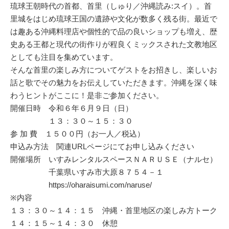
琉球王朝時代の首都、首里（しゅり／沖縄読み:スイ）。首
里城をはじめ琉球王国の遺跡や文化が数多く残る街。最近で
は趣ある沖縄料理店や個性的で品の良いショップも増え、歴
史ある王都と現代の街作りが程良くミックスされた文教地区
としても注目を集めています。
そんな首里の楽しみ方についてゲストをお招きし、楽しいお
話と歌でその魅力をお伝えしていただきます。沖縄を深く味
わうヒントがここに！是非ご参加ください。
開催日時 令和６年６月９日（日）
１３：３０～１５：３０
参 加 費 １５００円（お一人／税込）
申込み方法 関連URLページにてお申し込みください
開催場所 いすみレンタルスペースＮＡＲＵＳＥ（ナルセ）
千葉県いすみ市大原８７５４－１
https://oharaisumi.com/naruse/
※内容
１３：３０～１４：１５ 沖縄・首里地区の楽しみ方トーク
１４：１５～１４：３０ 休憩