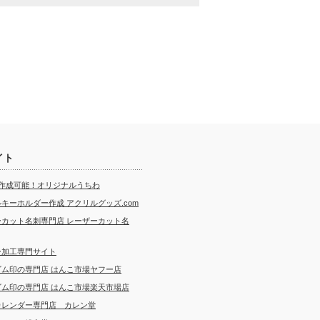
イト
ら作成可能！オリジナルうちわ
キーホルダー作成 アクリルグッズ.com
ーカット名刺専門店 レーザーカット名
ー加工専門サイト
ゴム印の専門店 はんこ市場ヤフー店
ゴム印の専門店 はんこ市場楽天市場店
カレンダー専門店 カレン堂