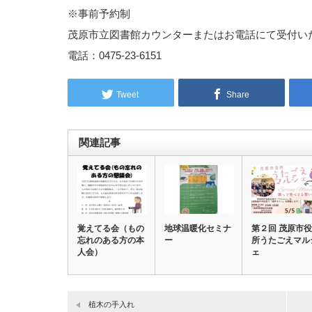
※事前予約制
茂原市立図書館カウンターまたはお電話にて受付い
電話：0475-23-6151
Tweet
Share
関連記事
覚えてる会（もの
地球温暖化セミナ
第２回 茂原市役
忘れのある方の本
ー
所うたごえマル
人会）
ェ
植木の手入れ