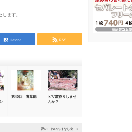
たします。
Hatena
RSS
第40回 青葉能
ピザ窯作りしませ
シ
んか？
夏のこわいおはなし会