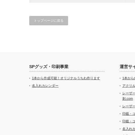
トップページに戻る
SPグッズ・印刷事業
運営サ
1本から作成可能！オリジナルうちわ作ります
1本か
名入れカレンダー
アクリル
レーザ
刺.com
レーザ
印鑑・
印鑑・
名入れ