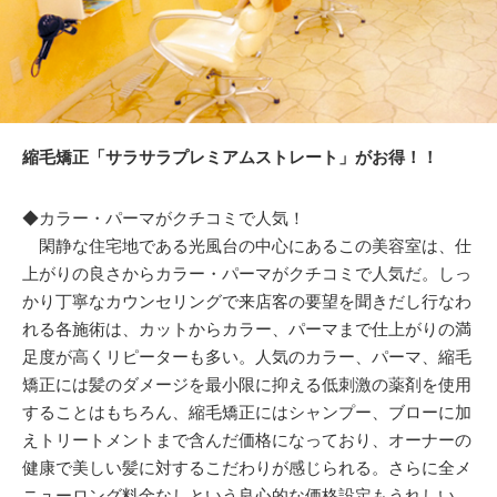
縮毛矯正「サラサラプレミアムストレート」がお得！！
◆カラー・パーマがクチコミで人気！
閑静な住宅地である光風台の中心にあるこの美容室は、仕
上がりの良さからカラー・パーマがクチコミで人気だ。しっ
かり丁寧なカウンセリングで来店客の要望を聞きだし行なわ
れる各施術は、カットからカラー、パーマまで仕上がりの満
足度が高くリピーターも多い。人気のカラー、パーマ、縮毛
矯正には髪のダメージを最小限に抑える低刺激の薬剤を使用
することはもちろん、縮毛矯正にはシャンプー、ブローに加
えトリートメントまで含んだ価格になっており、オーナーの
健康で美しい髪に対するこだわりが感じられる。さらに全メ
ニューロング料金なしという良心的な価格設定もうれしい。