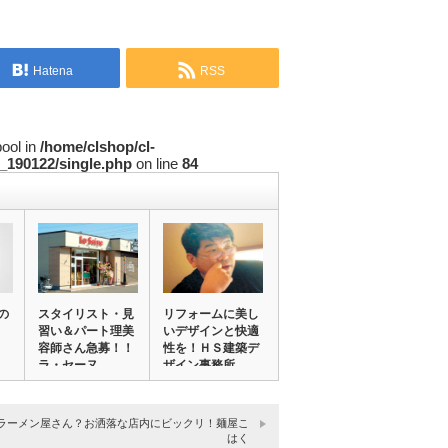
Hatena
RSS
bool in
/home/clshop/cl-
_190122/single.php
on line
84
の
スタイリスト・見
リフォームに美し
習い＆パート理美
いデザインと快適
容師さん急募！！
性を！ＨＳ建築デ
ラ・セーヌ
ザイン事務所
ラーメン屋さん？お洒落な店内にビックリ！麺屋こ
はく