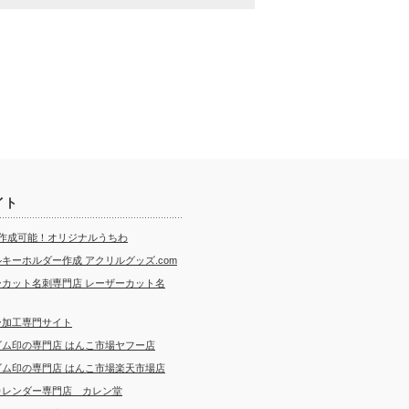
イト
ら作成可能！オリジナルうちわ
キーホルダー作成 アクリルグッズ.com
ーカット名刺専門店 レーザーカット名
ー加工専門サイト
ゴム印の専門店 はんこ市場ヤフー店
ゴム印の専門店 はんこ市場楽天市場店
カレンダー専門店 カレン堂