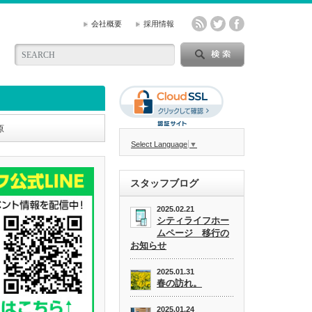
会社概要
採用情報
原
Select Language
▼
スタッフブログ
2025.02.21
シティライフホー
ムページ 移行の
お知らせ
2025.01.31
春の訪れ。
2025.01.24