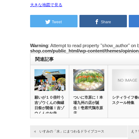
大きな地図で見る
Tweet
Share
Warning
: Attempt to read property "show_author" on 
shop.com/public_html/wp-content/themes/opinion
関連記事
願いが１０倍叶う
ついに市原に！本
シティライフ春
吉ゾウくんの御縁
場九州の店が誕
スクール特集
日祭が開催！吉ゾ
生！壱席弐鶏市原
ウくんのお寺
店
長…
いすみの「水」にまつわるドライブコース
え？