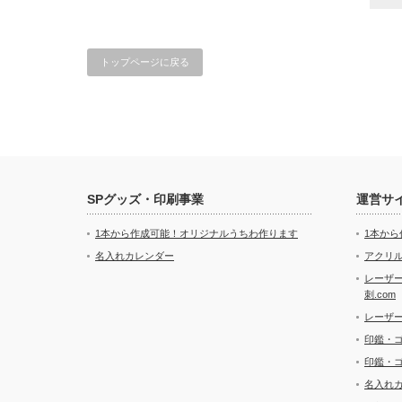
トップページに戻る
SPグッズ・印刷事業
運営サ
1本から作成可能！オリジナルうちわ作ります
1本か
名入れカレンダー
アクリル
レーザ
刺.com
レーザ
印鑑・
印鑑・
名入れ