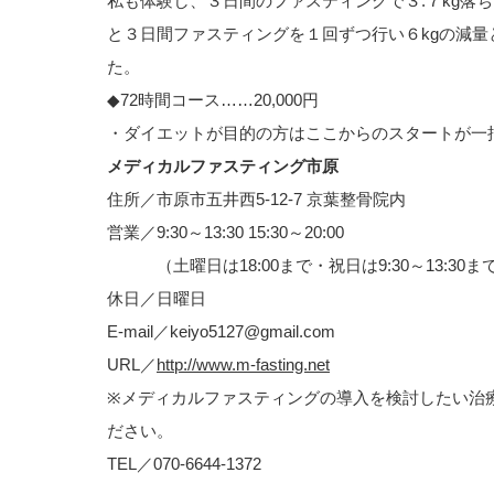
私も体験し、３日間のファスティングで３.７kg落
と３日間ファスティングを１回ずつ行い６kgの減量
た。
◆72時間コース……20,000円
・ダイエットが目的の方はここからのスタートが一
メディカルファスティング市原
住所／市原市五井西5-12-7 京葉整骨院内
営業／9:30～13:30 15:30～20:00
（土曜日は18:00まで・祝日は9:30～13:30ま
休日／日曜日
E-mail／keiyo5127@gmail.com
URL／
http://www.m-fasting.net
※メディカルファスティングの導入を検討したい治
ださい。
TEL／070-6644-1372