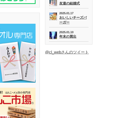
友達の結婚式
2025.01.17
おいしいチーズバ
ーガー
2025.01.10
年末の買出
@cl_webさんのツイート