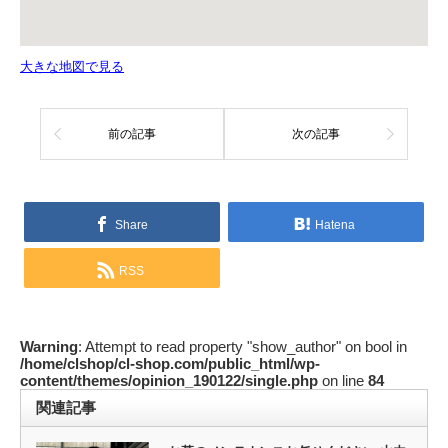
大きな地図で見る
前の記事
次の記事
Share
Hatena
RSS
Warning
: Attempt to read property "show_author" on bool in
/home/clshop/cl-shop.com/public_html/wp-
content/themes/opinion_190122/single.php
on line
84
関連記事