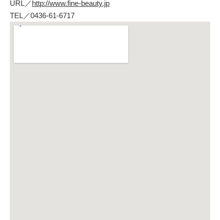
URL／
http://www.fine-beauty.jp
TEL／0436-61-6717