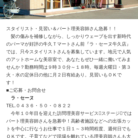
スタイリスト・見習い＆パート理美容師さん急募！！
髪の傷みを補修しながら、しっかりウェーブを出す新時代
のパーマが好評の牛久Ｔマートさん前『ラ・セーヌ牛久店』
では、只今スタイリストさんを募集しています。地元で人気
のアットホームな美容室で、あなたもぜひ一緒に働いてみま
せんか？勤務時間は９時３０分～１８時。毎週火曜日・第３
火・水の定休日の他に月２日有給あり。見習いもＯＫで
す！
■ご応募・お問合せ
ラ・セーヌ
TEL.０４３６・５０・０８２２
今年１０年目を迎えた訪問理美容サービスステージでは
パート理美容師さんを急募中！高齢者施設などへの出張カッ
トを中心に行なうお仕事で１日１～３時間程度、週何日でも
ＯＫです。子育てなどで現場を離れている理美容師さんも大