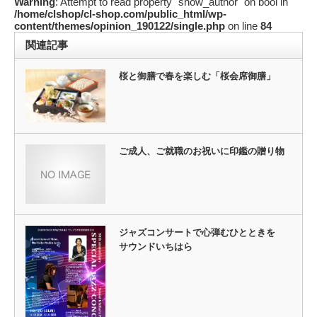
Warning
: Attempt to read property "show_author" on bool in
/home/clshop/cl-shop.com/public_html/wp-
content/themes/opinion_190122/single.php
on line
84
関連記事
桜と御膳で春を楽しむ「桜会席御膳」
ご成人、ご就職のお祝いに印鑑の贈り物
ジャズコンサートで心弾むひとときを
サウンドいちはら