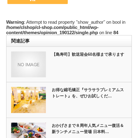
Warning
: Attempt to read property "show_author" on bool in
/home/clshop/cl-shop.com/public_html/wp-
content/themes/opinion_190122/single.php
on line
84
関連記事
【島寿司】歓送迎会60名様まで承ります
お得な縮毛矯正『サラサラプレミアムス
トレート』を、ぜひお試しくだ…
おかげさまで８周年人気メニュー復活＆
新ランチメニュー登場 日本料…