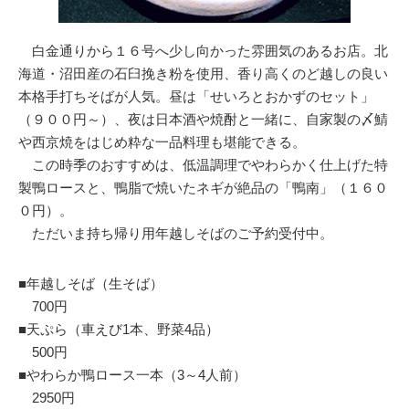
白金通りから１６号へ少し向かった雰囲気のあるお店。北
海道・沼田産の石臼挽き粉を使用、香り高くのど越しの良い
本格手打ちそばが人気。昼は「せいろとおかずのセット」
（９００円～）、夜は日本酒や焼酎と一緒に、自家製の〆鯖
や西京焼をはじめ粋な一品料理も堪能できる。
この時季のおすすめは、低温調理でやわらかく仕上げた特
製鴨ロースと、鴨脂で焼いたネギが絶品の「鴨南」（１６０
０円）。
ただいま持ち帰り用年越しそばのご予約受付中。
■年越しそば（生そば）
700円
■天ぷら（車えび1本、野菜4品）
500円
■やわらか鴨ロース一本（3～4人前）
2950円