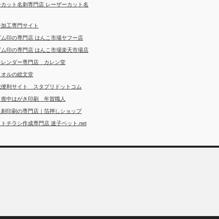
ーカット名刺専門店 レーザーカット名
ー加工専門サイト
ゴム印の専門店 はんこ市場ヤフー店
ゴム印の専門店 はんこ市場楽天市場店
カレンダー専門店 カレン堂
タオルの総文堂
成便利サイト スタプリドットコム
・喪中はがき印刷 年賀職人
名刺印刷の専門店｜箔押しショップ
トチラシ作成専門店 迷子ペット.net