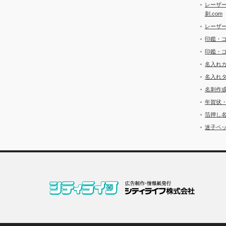
レーザ
刺.com
レーザ
印鑑・
印鑑・
名入れ
名入れ
名刺作
年賀状
箔押し
迷子ペッ