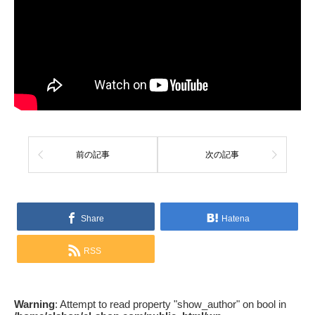
前の記事
次の記事
Share
Hatena
RSS
Warning
: Attempt to read property "show_author" on bool in