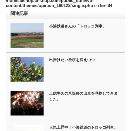
/home/clshop/cl-shop.com/public_html/wp-
content/themes/opinion_190122/single.php
on line
84
関連記事
小湊鉄道さんの「トロッコ列車」
出掛けたい欲求を抑えつつ
上総牛久の八坂祭の山車を見物してきま
した。
人気上昇中！小湊鉄道のトロッコ列車。