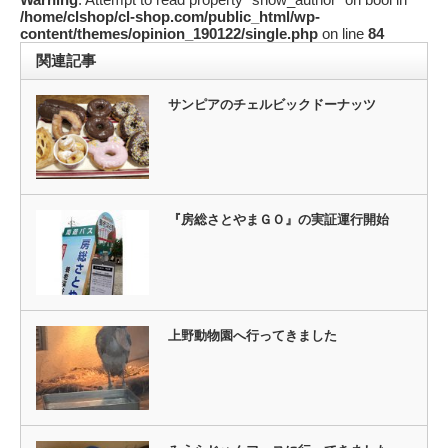
/home/clshop/cl-shop.com/public_html/wp-
content/themes/opinion_190122/single.php
on line
84
関連記事
サンピアのチェルビックドーナッツ
『房総さとやまＧＯ』の実証運行開始
上野動物園へ行ってきました