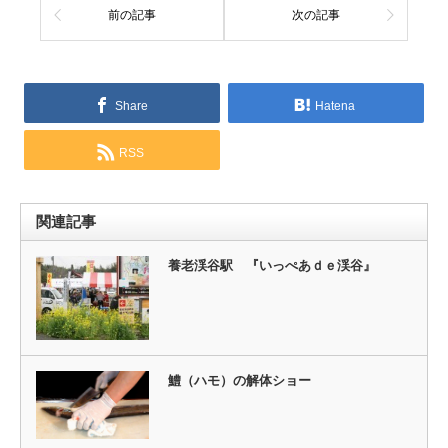
前の記事
次の記事
Share
Hatena
RSS
関連記事
養老渓谷駅 『いっぺあｄｅ渓谷』
鱧（ハモ）の解体ショー