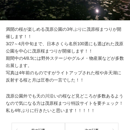
満開の桜が楽しめる茂原公園の3年ぶりに茂原桜まつりが開
催します！！
3/27～4月中旬まで、日本さくら名所100選にも選ばれた茂原
公園を中心に茂原桜まつりが開催します！！
期間中の4/8.9には野外ステージやグルメ・物産展などが多数
出展します。
写真は4年前のものですがライトアップされた桜や弁天湖に
反射する桜と月は圧巻の一言でした！！
茂原公園外でも天の川沿いの桜など見どころが多数あるよう
なので気になる方は茂原桜まつり特設サイトを要チェック！
私も4年ぶりに行きたいと思います！！！！！