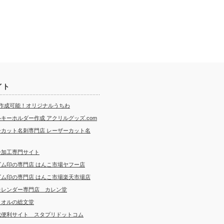
イト
ら作成可能！オリジナルうちわ
キーホルダー作成 アクリルグッズ.com
ーカット名刺専門店 レーザーカット名
ー加工専門サイト
ゴム印の専門店 はんこ市場ヤフー店
ゴム印の専門店 はんこ市場楽天市場店
カレンダー専門店 カレン堂
タオルの総文堂
成便利サイト スタプリドットコム