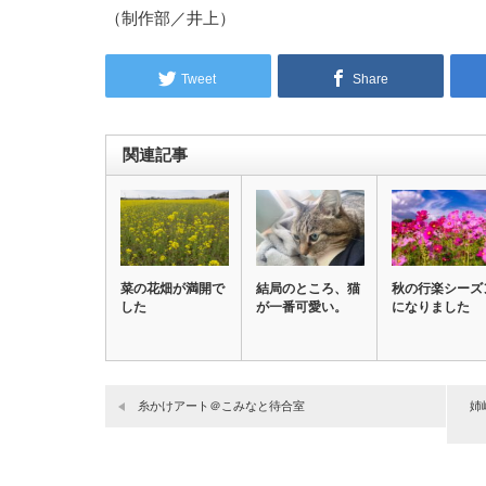
（制作部／井上）
Tweet
Share
関連記事
菜の花畑が満開で
結局のところ、猫
秋の行楽シーズ
した
が一番可愛い。
になりました
糸かけアート＠こみなと待合室
姉