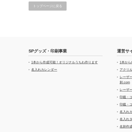
トップページに戻る
SPグッズ・印刷事業
運営サ
1本から作成可能！オリジナルうちわ作ります
1本か
名入れカレンダー
アクリル
レーザ
刺.com
レーザ
印鑑・
印鑑・
名入れ
名入れ
名刺作