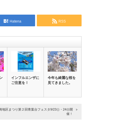
Hatena
RSS
ン
インフルエンザに
今年も綺麗な桜を
ご注意を！
見てきました。
崎地区まつり第２回青葉台フェスタ9/23㊏・24㊐開
催！