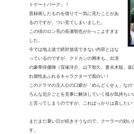
トゲートパーク」！
昔録画したものを借りて一気に見たことがあ
るのですが、つい見てしまいました。
この頃のロン毛の長瀬智也がかっこよすぎま
した。
今では地上波で絶対放送できない内容とはな
っているのですが、クドカンの脚本も、出演
の豪華俳優陣（窪塚洋介、山下智久、妻夫木聡、坂
れ個性あふれるキャラクターで面白い！
このドラマの主人公の口癖が「めんどくせぇ」なの
ろんな厄介ごとを見事に解決していく様が気持ちい
と言ってしまうのですが、こればっかりは直したい
まだまだ暑い日が続きそうなので、クーラーの効い
す。