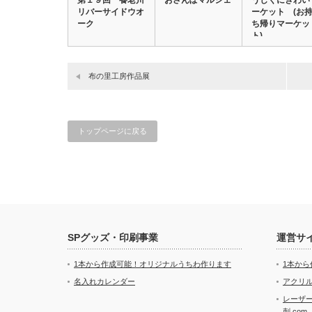
第１９回 養老川
おさんぽマルシェ
うしくにぎわい
リバーサイドウオ
ーケット (お
ーク
ち帰りマーケッ
ト)
布の里工房作品展
トップページに戻る
SPグッズ・印刷事業
運営サ
1本から作成可能！オリジナルうちわ作ります
1本か
名入れカレンダー
アクリル
レーザ
刺.com