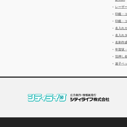
レーザ
印鑑・
印鑑・
名入れ
名入れ
名刺作
年賀状
箔押し
迷子ペッ