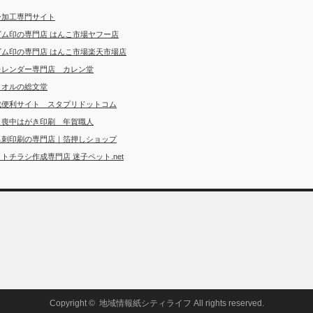
ー加工専門サイト
ゴム印の専門店 はんこ市場ヤフー店
ゴム印の専門店 はんこ市場楽天市場店
カレンダー専門店 カレン堂
タオルの総文堂
成便利サイト スタプリドットコム
・喪中はがき印刷 年賀職人
名刺印刷の専門店｜箔押しショップ
トチラシ作成専門店 迷子ペット.net
Copyright ©
地域情報紙シティライフ
All rights reserved.