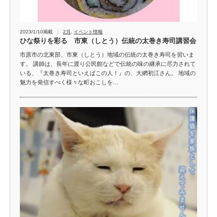
2023/1/10掲載
2月
,
イベント情報
ひな祭りを彩る 市東（しとう）伝統の太巻き寿司講習会
市原市の北東部、市東（しとう）地域の伝統の太巻き寿司を習いま
す。 講師は、長年に渡り公民館などで伝統の味の継承に尽力されて
いる、『太巻き寿司といえばこの人！』の、大網初江さん。 地域の
魅力を発信すべく様々な町おこしを…