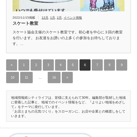
2022/11/15掲載
12月
,
1月
,
2月
,
イベント情報
スケート教室
スケート協会主催のスケート教室です。初心者を中心に３回の教室
を行います。 お友達をお誘いの上多くの参加をお待ちしておりま
す。…
«
1
2
3
4
5
6
7
8
9
10
11
…
16
»
地域情報紙シティライフは、皆様に支えられて30年。編集部が取材した地域
に密着した記事と、地域でのイベント情報をなど、『よりよい地域をめざし
て』をテーマに発行しています。
「お店とまちの元気づくり」をスローガンに、お店や企業との橋渡しをして
いきます。