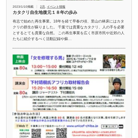
2023/1/10掲載
2月
,
イベント情報
カタクリ自生地復元１８年の歩み
有志で始めた再生事業。18年を経て早春の頃、里山の林床にはカタ
クリの群生が蘇りました。 千葉では貴重なカタクリ、人の手を必要
とするとても貴重な自然。 この再生事業を広く市原市民や近郊の人
たちに紹介するべく活動記録や蘇…