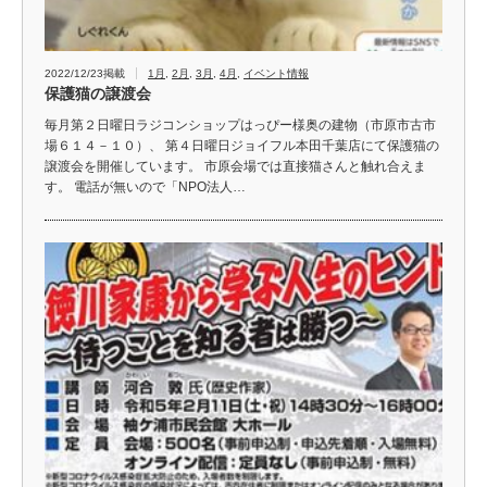
2022/12/23掲載
1月
,
2月
,
3月
,
4月
,
イベント情報
保護猫の譲渡会
毎月第２日曜日ラジコンショップはっぴー様奥の建物（市原市古市
場６１４－１０）、 第４日曜日ジョイフル本田千葉店にて保護猫の
譲渡会を開催しています。 市原会場では直接猫さんと触れ合えま
す。 電話が無いので「NPO法人…