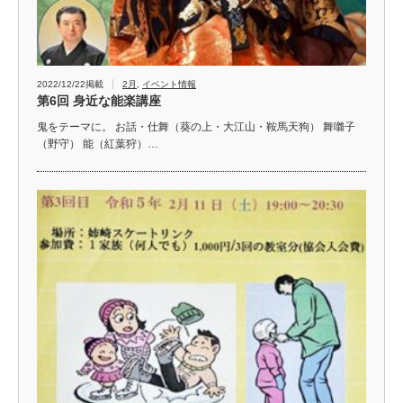
2022/12/22掲載
2月
,
イベント情報
第6回 身近な能楽講座
鬼をテーマに。 お話・仕舞（葵の上・大江山・鞍馬天狗） 舞囃子
（野守） 能（紅葉狩）…