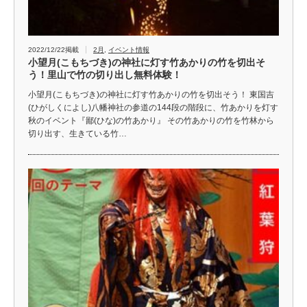
2022/12/22掲載
2月
,
イベント情報
小望月(こもちづき)の神社に灯す竹あかりの竹を切出そ
う！里山で竹の切り出し無料体験！
小望月(こもちづき)の神社に灯す竹あかりの竹を切出そう！ 東国吉
(ひがしくによし)八幡神社の参道の144段の階段に、竹あかりを灯す
秋のイベント『鄙(ひな)の竹あかり』 その竹あかりの竹を竹林から
切り出す、生きている竹…