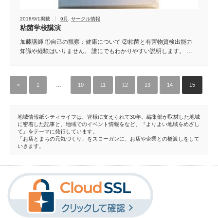
2018/9/1掲載
9月
,
サークル情報
粘菌学校講演
加藤講師 ①自己の観察：健康について ②粘菌と有害物質検出能力
知識や経験はいりません。 誰にでもわかりやすい説明します。 …
«
1
…
10
11
12
13
14
15
地域情報紙シティライフは、皆様に支えられて30年。編集部が取材した地域
に密着した記事と、地域でのイベント情報をなど、『よりよい地域をめざし
て』をテーマに発行しています。
「お店とまちの元気づくり」をスローガンに、お店や企業との橋渡しをして
いきます。