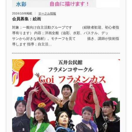
2024/10/8掲載
サークル情報
会員募集：絵画
対象；一般向け自主活動グループです （経験者歓迎、初心者指
導有ります） 内容；洋画全般（油彩、水彩、パステル、デッ
サンから好きな画材）。モチーフを見て 描き、講師が技術指
導します 指導；自主活…