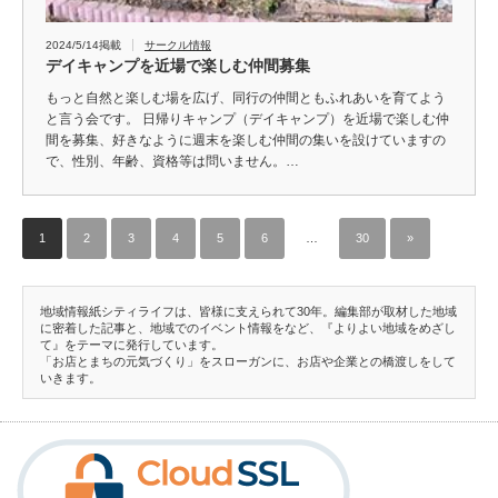
2024/5/14掲載
サークル情報
デイキャンプを近場で楽しむ仲間募集
もっと自然と楽しむ場を広げ、同行の仲間ともふれあいを育てよう
と言う会です。 日帰りキャンプ（デイキャンプ）を近場で楽しむ仲
間を募集、好きなように週末を楽しむ仲間の集いを設けていますの
で、性別、年齢、資格等は問いません。…
1
2
3
4
5
6
…
30
»
地域情報紙シティライフは、皆様に支えられて30年。編集部が取材した地域
に密着した記事と、地域でのイベント情報をなど、『よりよい地域をめざし
て』をテーマに発行しています。
「お店とまちの元気づくり」をスローガンに、お店や企業との橋渡しをして
いきます。