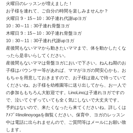
火曜日のレッスンが増えました！
お子様を連れて、ご自分の時間を楽しみませんか？
火曜日 9・15～10：30子連れ代謝upヨガ
10：30～11：30子連れ骨盤ヨガ
木曜日 9：15～10：30子連れ骨盤ヨガ
10：30～11：30子連れ代謝upヨガ
産後間もないママから動きたいママまで、体を動かしたくな
ったら是非いらしてください。
産後間もないママは骨盤ヨガにおいで下さい。ねんね期のお
子様はバウンサー等があれば、ママがヨガの間安心かも。お
もちゃを用意しておきますので、お子様は遊んで待っていて
くださいね。お子様を幼稚園等に送り出してから、お一人で
の参加ももちろん大歓迎です。LinoLinoは子連れヨガですの
で、泣いてぐずっていても全く気にしないで大丈夫です。
予約はないので、来たくなったら来てくださいね。詳しくは
ｱﾒﾌﾞﾛlinolinoyogaを御覧ください。保育中、ヨガのレッスン
中は電話に出られませんので、ご質問等はメールにお願い致
します。