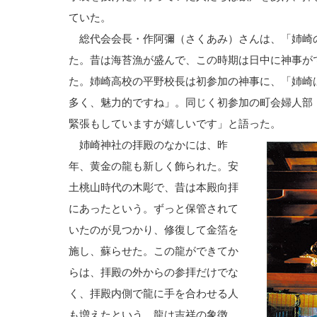
ていた。
総代会会長・作阿彌（さくあみ）さんは、「姉崎
た。昔は海苔漁が盛んで、この時期は日中に神事が
た。姉崎高校の平野校長は初参加の神事に、「姉崎
多く、魅力的ですね」。同じく初参加の町会婦人部
緊張もしていますが嬉しいです」と語った。
姉崎神社の拝殿のなかには、昨
年、黄金の龍も新しく飾られた。安
土桃山時代の木彫で、昔は本殿向拝
にあったという。ずっと保管されて
いたのが見つかり、修復して金箔を
施し、蘇らせた。この龍ができてか
らは、拝殿の外からの参拝だけでな
く、拝殿内側で龍に手を合わせる人
も増えたという。龍は吉祥の象徴。