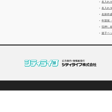
名入れ
名入れ
名刺作
年賀状
箔押し
迷子ペッ