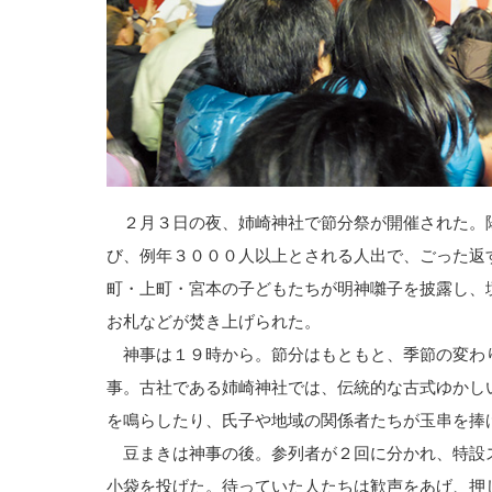
２月３日の夜、姉崎神社で節分祭が開催された。
び、例年３０００人以上とされる人出で、ごった返
町・上町・宮本の子どもたちが明神囃子を披露し、
お札などが焚き上げられた。
神事は１９時から。節分はもともと、季節の変わ
事。古社である姉崎神社では、伝統的な古式ゆかし
を鳴らしたり、氏子や地域の関係者たちが玉串を捧
豆まきは神事の後。参列者が２回に分かれ、特設
小袋を投げた。待っていた人たちは歓声をあげ、押