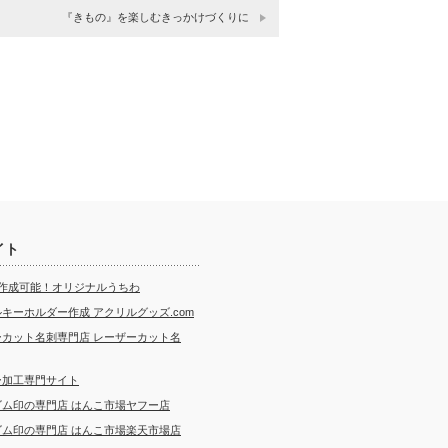
『きもの』を楽しむきっかけづくりに
イト
ら作成可能！オリジナルうちわ
キーホルダー作成 アクリルグッズ.com
ーカット名刺専門店 レーザーカット名
ー加工専門サイト
ゴム印の専門店 はんこ市場ヤフー店
ゴム印の専門店 はんこ市場楽天市場店