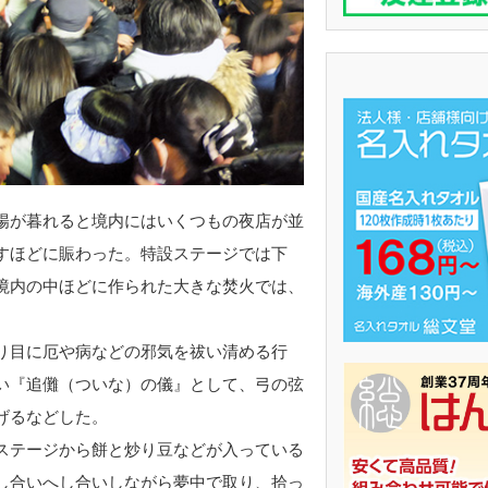
陽が暮れると境内にはいくつもの夜店が並
すほどに賑わった。特設ステージでは下
境内の中ほどに作られた大きな焚火では、
り目に厄や病などの邪気を祓い清める行
い『追儺（ついな）の儀』として、弓の弦
げるなどした。
ステージから餅と炒り豆などが入っている
し合いへし合いしながら夢中で取り、拾っ