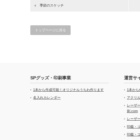
季節のスケッチ
トップページに戻る
SPグッズ・印刷事業
運営サ
1本から作成可能！オリジナルうちわ作ります
1本か
名入れカレンダー
アクリル
レーザ
刺.com
レーザ
印鑑・
印鑑・