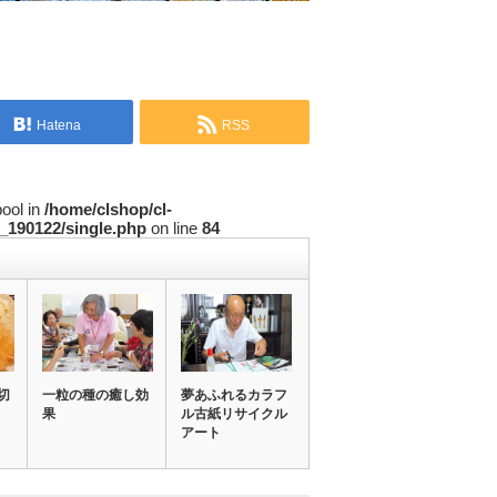
Hatena
RSS
bool in
/home/clshop/cl-
_190122/single.php
on line
84
切
一粒の種の癒し効
夢あふれるカラフ
果
ル古紙リサイクル
アート