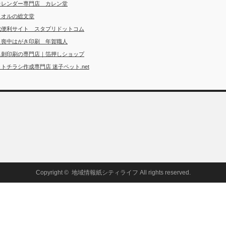
カレンダー専門店 カレン堂
タオルの総文堂
成便利サイト スタプリドットコム
・喪中はがき印刷 年賀職人
名刺印刷の専門店｜箔押しショップ
トチラシ作成専門店 迷子ペット.net
Copyright ©
地域情報紙シティライフ
All rights reserved.