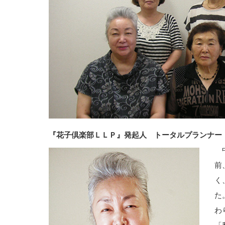
『花子倶楽部ＬＬＰ』発起人 トータルプランナー
中
前
く
た
わ