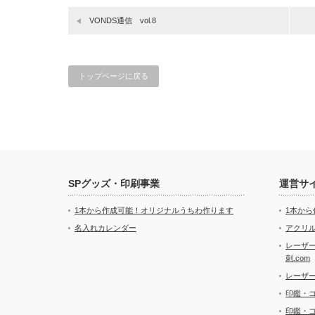
VONDS通信 vol.8
トップページに戻る
SPグッズ・印刷事業
運営サ
1本から作成可能！オリジナルうちわ作ります
1本か
名入れカレンダー
アクリル
レーザ
刺.com
レーザ
印鑑・
印鑑・