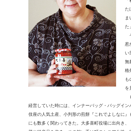
「
た
ま
た
そ
惹
い
無
格
も
を
も
経営していた時には、インナーバッグ・バッグイン
伎座の人気土産、小判形の煎餅『これでよしなに』
にも数多く関わってきた。大多喜町役場に出向き、