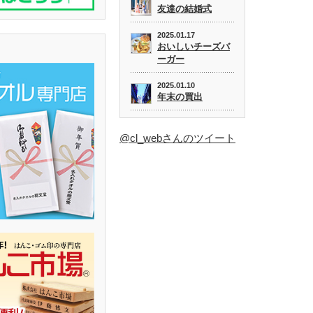
友達の結婚式
2025.01.17
おいしいチーズバ
ーガー
2025.01.10
年末の買出
@cl_webさんのツイート