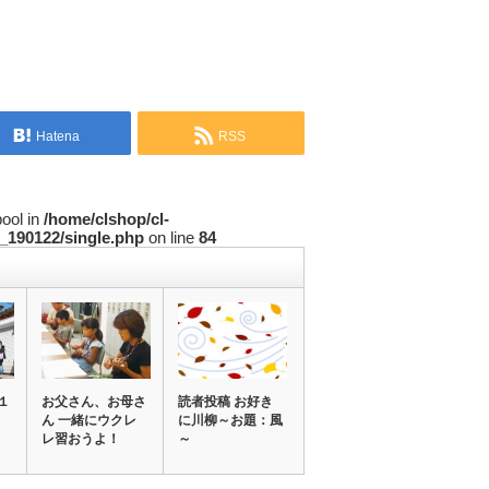
Hatena
RSS
bool in
/home/clshop/cl-
_190122/single.php
on line
84
１
お父さん、お母さ
読者投稿 お好き
ん 一緒にウクレ
に川柳～お題：風
レ習おうよ！
～