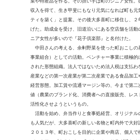
菜や特産品を作る。その担い手は町のシニア女性。
収入を得て、生き甲斐にもなり元気になれば町も元
ティを築く」と提案。その後大多喜町に移住し、２
げた。助成金を受け、旧道沿いにある空店舗を活動
ニア女性が多いので『花子倶楽部』と名付けた
中田さんの考える、余剰野菜を使った町おこしの
事業組合）としての活動。ベンチャー事業に積極的
された形態組織。法人ではないため法人税は支払わ
産業などの第一次産業が第二次産業である食品加工
経営形態。加工賃や流通マージン等の、今まで第二
値（農業のブランド化、消費者への直接販売、レス
活性化させようというもの。
活動を始め、弁当作りと食事処経営、オリジナル
も人気だが、大多喜町の新しい名物と町内外で大好
２０１３年、町おこしを目的に企業や商店、個人で