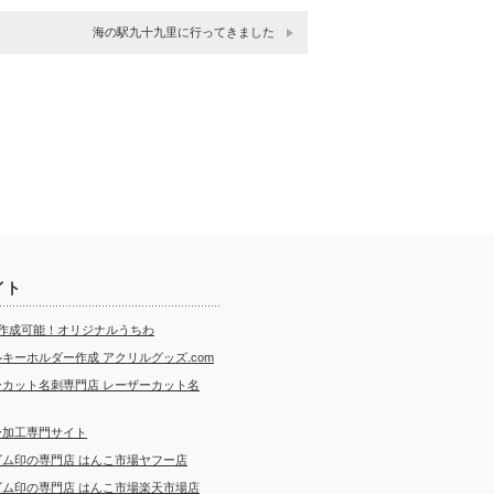
海の駅九十九里に行ってきました
イト
ら作成可能！オリジナルうちわ
キーホルダー作成 アクリルグッズ.com
ーカット名刺専門店 レーザーカット名
ー加工専門サイト
ゴム印の専門店 はんこ市場ヤフー店
ゴム印の専門店 はんこ市場楽天市場店