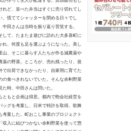
私が作って主人が配達する。店頭販売もし
けれど、並べた弁当はすぐに売り切れてし
い、慌ててシャッターを閉める日々でし
」中田さんは当時を振り返り苦笑する。
して、たまたま遊びに訪れた大多喜町に
かれ、何度も足を運ぶようになった。美し
里山、そこに暮らす人たちが作る減農薬や
農薬の野菜。ところが、売れ残ったり、規
外で出荷できなかったり、自家用に育てた
のの食べきれないでいた。そんな余剰野菜
見た時、中田さんは閃いた。
ともと企画は得意。都内で鞄会社経営を
バッグを考案し、日米で特許を取得。歌舞
も考案した。町おこし事業のプロジェクト
「収入に結びつかない余剰野菜を使って惣