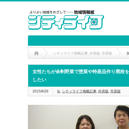
シティライフ掲載記事
,
外房版
,
市原版
女性たちが余剰野菜で惣菜や特産品作り廃校
したい
2015/8/28
シティライフ掲載記事
,
外房版
,
市原版