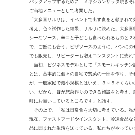
バックアップするために『メキシカンサラダ焼きそ
ご当地メニューとして考案した。
「大多喜サルサは、イベントで出す食をと頼まれて
考え、色々試作した結果、サルサに決めた。大多喜
シーなソース。辛口と子どもも食べられるものと２
で、ご飯にも合う。ピザソースのように、パンにの
でも販売し、リピーターも増えコンスタントに売れ
当初、ビジネスモデルとして「スモールキッチン
とは、基本的に個々の自宅で惣菜の一部を作り、そ
が、一般家庭で最小規模とはいえ、３～５坪くらい
い。だから、皆が惣菜作りのできる施設をと考え、
町にお願いしているところです」と話す。
その上で、「私は日常食を大切に考えている。私
現在、ファストフードやインスタント、冷凍食品な
品に囲まれた生活を送っている。私たちがやってい