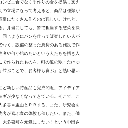
コンビニ食でなく手作りの食を提供し支え
んの立場になって考えると、商品は種類が
豊富にたくさん作るのは難しい。けれど、
る。弁当にしても、皆で担当する惣菜を決
、同じようにパンを作って販売したい人が
でなく、設備の整った厨房のある施設で作
住者や何か始めたいという人たちを招き入
こで作られたものを、町の道の駅・たけゆ
が並ぶことで、お客様も喜ぶ」と熱い思い
など新しい特産品も完成間近。アイディア
モギが少なくなってきている。そこで、こ
大多喜＝里山とＰＲする。また、研究会を
光客が喜ぶ食の体験も催したい。また、働
。大多喜町を元気にしたい！という中田さ