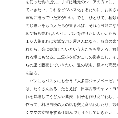
を使った食の提供。まずは地元のシニアの方々に、
ていきたい。これをビジネス化するために、お客さ
豊富に揃っていた方がいい。でも、ひとりで、種類
同じ思いをもつ人たちが集まれば、それも可能にな
めて持ち寄ればいいし、パンを作りたい人がいたら
１０人集まれば立派なパン屋さんになる。各自の家
れたら、会に参加したいという人たちも増える。移
れる場にもなる。上瀑小を町おこしの拠点にし、そ
らの里で販売していきたい。道の駅も、様々な商品
を語る。
「パンにもパスタにも合う『大多喜ジェノベーゼ』
は、たくさんある。たとえば、日本古来のヤマトヨ
れを栽培してうどんや蕎麦、団子を作り商品化し、
作って、料理自慢の人の話を交え商品化したり、観
くママの支援をする仕組みづくりもしていきたい」