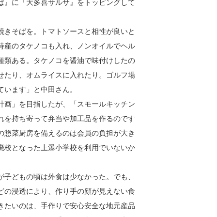
ば』に『大多喜サルサ』をトッピングして
焼きそばを。トマトソースと相性が良いと
特産のタケノコも入れ、ノンオイルでヘル
種類ある。タケノコを醤油で味付けしたの
せたり、オムライスに入れたり。ゴルフ場
ています」と中田さん。
計画」を目指したが、「スモールキッチン
れを持ち寄って弁当や加工品を作るのです
の惣菜厨房を備えるのは会員の負担が大き
廃校となった上瀑小学校を利用でいないか
が子どもの頃は外食は少なかった。でも、
どの浸透により、作り手の顔が見えない食
きたいのは、手作りで安心安全な地元産品