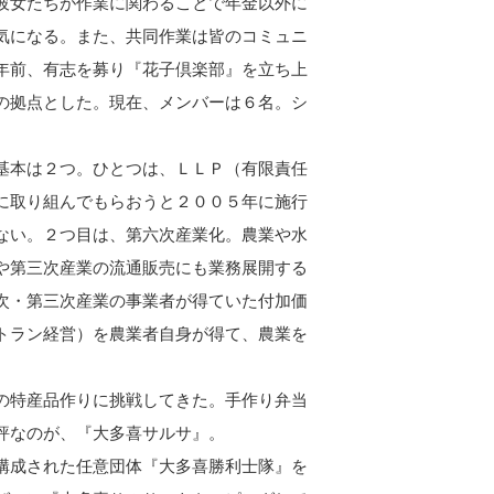
彼女たちが作業に関わることで年金以外に
気になる。また、共同作業は皆のコミュニ
年前、有志を募り『花子倶楽部』を立ち上
の拠点とした。現在、メンバーは６名。シ
。
基本は２つ。ひとつは、ＬＬＰ（有限責任
に取り組んでもらおうと２００５年に施行
ない。２つ目は、第六次産業化。農業や水
や第三次産業の流通販売にも業務展開する
次・第三次産業の事業者が得ていた付加価
トラン経営）を農業者自身が得て、農業を
の特産品作りに挑戦してきた。手作り弁当
評なのが、『大多喜サルサ』。
構成された任意団体『大多喜勝利士隊』を