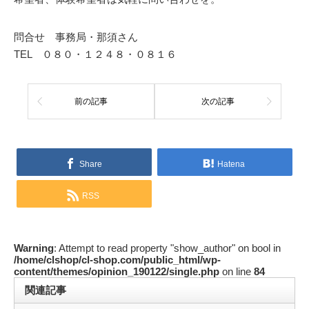
問合せ 事務局・那須さん
TEL ０８０・１２４８・０８１６
前の記事
次の記事
Share
Hatena
RSS
Warning
: Attempt to read property "show_author" on bool in
/home/clshop/cl-shop.com/public_html/wp-
content/themes/opinion_190122/single.php
on line
84
関連記事