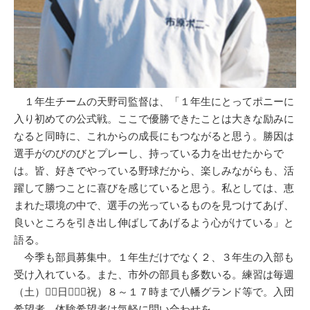
１年生チームの天野司監督は、「１年生にとってポニーに
入り初めての公式戦。ここで優勝できたことは大きな励みに
なると同時に、これからの成長にもつながると思う。勝因は
選手がのびのびとプレーし、持っている力を出せたからで
は。皆、好きでやっている野球だから、楽しみながらも、活
躍して勝つことに喜びを感じていると思う。私としては、恵
まれた環境の中で、選手の光っているものを見つけてあげ、
良いところを引き出し伸ばしてあげるよう心がけている」と
語る。
今季も部員募集中。１年生だけでなく２、３年生の入部も
受け入れている。また、市外の部員も多数いる。練習は毎週
（土）（日）（祝）８～１７時まで八幡グランド等で。入団
希望者、体験希望者は気軽に問い合わせを。