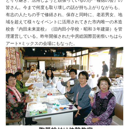
と守り継ぎ、活用しようと頑張っているのが『報徳の会』の
皆さん。今まで何度も取り壊しの話が持ち上がりながらも、
有志の人たちの手で修繕され、保存と同時に、老若男女、地
域を超えて様々なイベントに活用されてきた市内唯一の木造
校舎『内田未来楽校』（旧内田小学校・昭和３年建築）を管
理運営している。昨年開催された中房総国際芸術祭いちはら
アート×ミックスの会場にもなった。