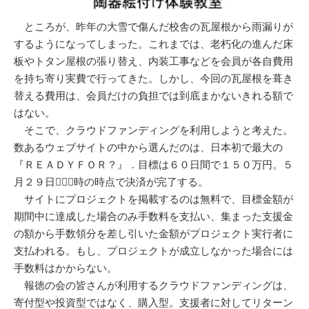
ところが、昨年の大雪で傷んだ校舎の瓦屋根から雨漏りが
するようになってしまった。これまでは、老朽化の進んだ床
板やトタン屋根の張り替え、内装工事などを会員が各自費用
を持ち寄り実費で行ってきた。しかし、今回の瓦屋根を葺き
替える費用は、会員だけの負担では到底まかないきれる額で
はない。
そこで、クラウドファンディングを利用しようと考えた。
数あるウェブサイトの中から選んだのは、日本初で最大の
『ＲＥＡＤＹＦＯＲ？』．目標は６０日間で１５０万円。５
月２９日２３時の時点で決済が完了する。
サイトにプロジェクトを掲載するのは無料で、目標金額が
期間中に達成した場合のみ手数料を支払い、集まった支援金
の額から手数領分を差し引いた金額がプロジェクト実行者に
支払われる。もし、プロジェクトが成立しなかった場合には
手数料はかからない。
報徳の会の皆さんが利用するクラウドファンディングは、
寄付型や投資型ではなく、購入型。支援者に対してリターン