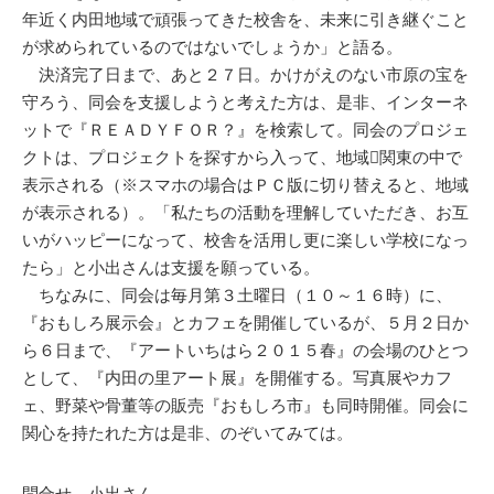
年近く内田地域で頑張ってきた校舎を、未来に引き継ぐこと
が求められているのではないでしょうか」と語る。
決済完了日まで、あと２７日。かけがえのない市原の宝を
守ろう、同会を支援しようと考えた方は、是非、インターネ
ットで『ＲＥＡＤＹＦＯＲ？』を検索して。同会のプロジェ
クトは、プロジェクトを探すから入って、地域関東の中で
表示される（※スマホの場合はＰＣ版に切り替えると、地域
が表示される）。「私たちの活動を理解していただき、お互
いがハッピーになって、校舎を活用し更に楽しい学校になっ
たら」と小出さんは支援を願っている。
ちなみに、同会は毎月第３土曜日（１０～１６時）に、
『おもしろ展示会』とカフェを開催しているが、５月２日か
ら６日まで、『アートいちはら２０１５春』の会場のひとつ
として、『内田の里アート展』を開催する。写真展やカフ
ェ、野菜や骨董等の販売『おもしろ市』も同時開催。同会に
関心を持たれた方は是非、のぞいてみては。
問合せ 小出さん