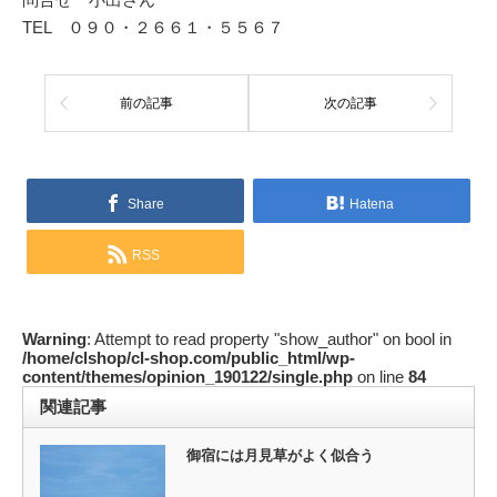
TEL ０９０・２６６１・５５６７
前の記事
次の記事
Share
Hatena
RSS
Warning
: Attempt to read property "show_author" on bool in
/home/clshop/cl-shop.com/public_html/wp-
content/themes/opinion_190122/single.php
on line
84
関連記事
御宿には月見草がよく似合う