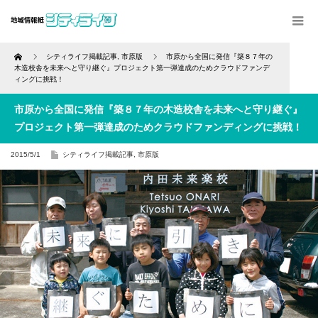
Home
シティライフ掲載記事
,
市原版
市原から全国に発信『築８７年の
木造校舎を未来へと守り継ぐ』プロジェクト第一弾達成のためクラウドファンデ
ィングに挑戦！
市原から全国に発信『築８７年の木造校舎を未来へと守り継ぐ』
プロジェクト第一弾達成のためクラウドファンディングに挑戦！
2015/5/1
シティライフ掲載記事
,
市原版