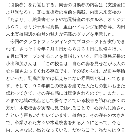
（引換券）をお返しする。同会の引換券の内容は（支援金に
より異なる）、瓦に支援者の名前を掲載、内田未来楽校の
『たより』、絵葉書セットや地元特産のホタル米、オリジナ
ルＣＤ、オリジナル写真集、里山ハイキング招待券等。内田
未来楽校周辺の自然の魅力が満載のグッズを用意した。
今回のクラウドファンディングでプロジェクトが実行でき
れば、さっそく今年７月１日から８月３１日に改修を行い、
９月に再オープンすることを目指している。同会事務局長の
小出和茂さんは、「この校舎は、自らの姿を見せながら人の
心を揺さぶってくれる存在です。その姿からは、歴史や年輪
といった、到底言葉では伝えられない雰囲気が伝わってきま
す。そして、９０年前この校舎を建てた人たちの想いもまた
伝わってきて、その存在感には圧倒されるのです。また、こ
れまで地域の拠点として保存されている校舎を訪れた多くの
方が、木造校舎を実際に見て触れることで、心身共に癒され
たという声もいただいています。校舎は、その存在の大きさ
で、卒業された方々や木造校舎を知る人々にとって、今も
尚、大きな思い出となっている。だからこそ、私たちは９０