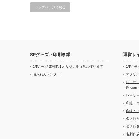
トップページに戻る
SPグッズ・印刷事業
運営サ
1本から作成可能！オリジナルうちわ作ります
1本か
名入れカレンダー
アクリル
レーザ
刺.com
レーザ
印鑑・
印鑑・
名入れ
名入れ
名刺作