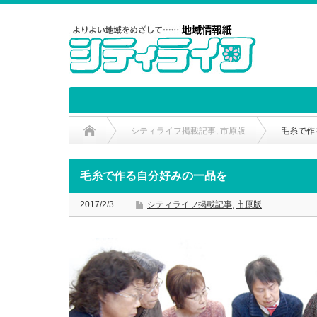
シティライフ掲載記事
,
市原版
毛糸で作
毛糸で作る自分好みの一品を
2017/2/3
シティライフ掲載記事
,
市原版