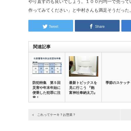
やり直すのも良いでしょう。１００円均一で売って
作ってみてください」と中村さんも満足そうだった
Tweet
Share
関連記事
防犯特集 第５回
最新トピックスを
季節のスケッチ
災害や年末年始に
見に行こう 『飽
便乗した犯罪に注
富神社奉納太刀』
意！
これってケーキ？お惣菜？