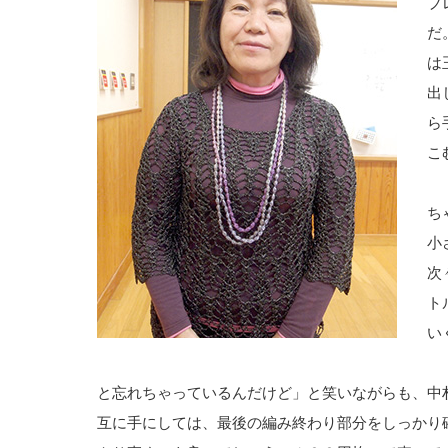
ブ
だ
は
出
ら
こ
「
ち
小
次
ト
い
「
と忘れちゃっているんだけど」と笑いながらも、中
互に手にしては、最後の編み終わり部分をしっかり