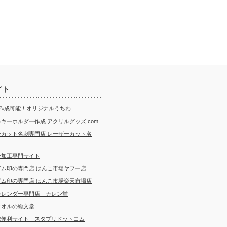
イト
ら作成可能！オリジナルうちわ
キーホルダー作成 アクリルグッズ.com
ーカット名刺専門店 レーザーカット名
ー加工専門サイト
ゴム印の専門店 はんこ市場ヤフー店
ゴム印の専門店 はんこ市場楽天市場店
カレンダー専門店 カレン堂
タオルの総文堂
成便利サイト スタプリドットコム