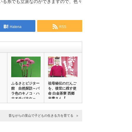
いる糸でも立派なのができますので、色々
。
Hatena
RSS
ふるさとビジター
祖母秘伝のだんご
館 自然探訪～バ
を、後世に残す使
ラ色のキノコ・ハ
命 白金茶寮 西郷
ナオチバタケ～
光貴さん【…
昔ながらの里山で子どもの生きる力を育てる