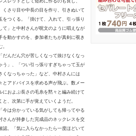
レスレットとして短めに作るのも良し、
。くさり目や中長の目を作り、引きぬいて
玉をつくる。「掛けて、入れて、引っ張り
して」と中村さんが呪文のように唱えなが
手を動かすのを、参加者たちが真剣に覗き
む。
だんだん穴が苦しくなって抜けなくなっ
ゃう」、「つい引っ張りすぎちゃって玉が
さくなっちゃった」など、中村さんには
々とアドバイスを求める声が飛ぶ。数メー
ルにおよぶ長さの毛糸を黙々と編み続けて
くと、次第に手が覚えていくようだ。
今は分かっている気がしても帰ってやる
村さんが持参した完成品のネックレスを交
確認。「気に入らなかったら一度ほどいて