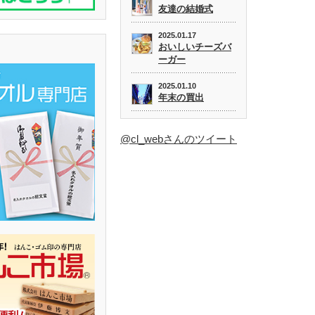
友達の結婚式
2025.01.17
おいしいチーズバ
ーガー
2025.01.10
年末の買出
@cl_webさんのツイート