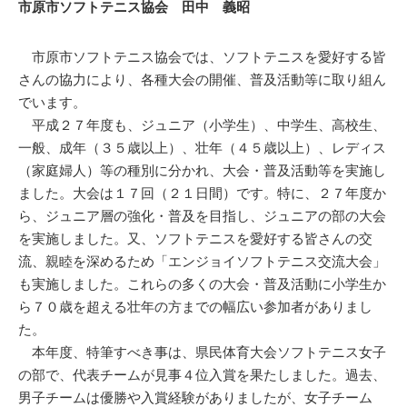
市原市ソフトテニス協会 田中 義昭
市原市ソフトテニス協会では、ソフトテニスを愛好する皆
さんの協力により、各種大会の開催、普及活動等に取り組ん
でいます。
平成２７年度も、ジュニア（小学生）、中学生、高校生、
一般、成年（３５歳以上）、壮年（４５歳以上）、レディス
（家庭婦人）等の種別に分かれ、大会・普及活動等を実施し
ました。大会は１７回（２１日間）です。特に、２７年度か
ら、ジュニア層の強化・普及を目指し、ジュニアの部の大会
を実施しました。又、ソフトテニスを愛好する皆さんの交
流、親睦を深めるため「エンジョイソフトテニス交流大会」
も実施しました。これらの多くの大会・普及活動に小学生か
ら７０歳を超える壮年の方までの幅広い参加者がありまし
た。
本年度、特筆すべき事は、県民体育大会ソフトテニス女子
の部で、代表チームが見事４位入賞を果たしました。過去、
男子チームは優勝や入賞経験がありましたが、女子チーム