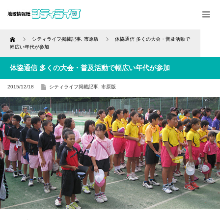
Home
シティライフ掲載記事
,
市原版
体協通信 多くの大会・普及活動で
幅広い年代が参加
体協通信 多くの大会・普及活動で幅広い年代が参加
2015/12/18
シティライフ掲載記事
,
市原版