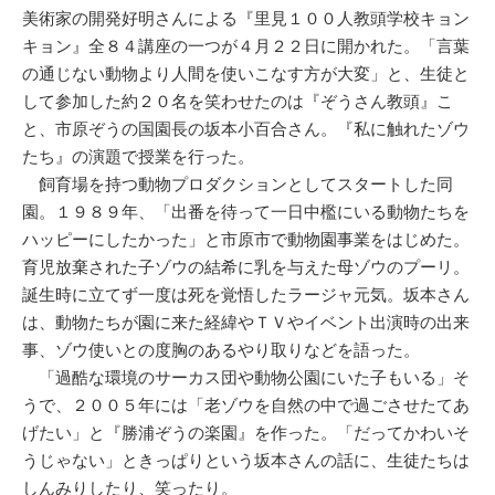
美術家の開発好明さんによる『里見１００人教頭学校キョン
キョン』全８４講座の一つが４月２２日に開かれた。「言葉
の通じない動物より人間を使いこなす方が大変」と、生徒と
して参加した約２０名を笑わせたのは『ぞうさん教頭』こ
と、市原ぞうの国園長の坂本小百合さん。『私に触れたゾウ
たち』の演題で授業を行った。
飼育場を持つ動物プロダクションとしてスタートした同
園。１９８９年、「出番を待って一日中檻にいる動物たちを
ハッピーにしたかった」と市原市で動物園事業をはじめた。
育児放棄された子ゾウの結希に乳を与えた母ゾウのプーリ。
誕生時に立てず一度は死を覚悟したラージャ元気。坂本さん
は、動物たちが園に来た経緯やＴＶやイベント出演時の出来
事、ゾウ使いとの度胸のあるやり取りなどを語った。
「過酷な環境のサーカス団や動物公園にいた子もいる」そ
うで、２００５年には「老ゾウを自然の中で過ごさせたてあ
げたい」と『勝浦ぞうの楽園』を作った。「だってかわいそ
うじゃない」ときっぱりという坂本さんの話に、生徒たちは
しんみりしたり、笑ったり。