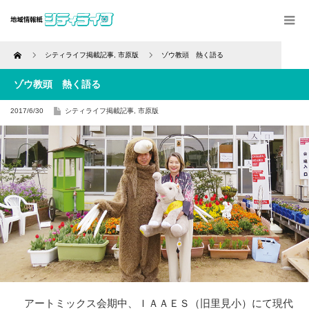
Home
シティライフ掲載記事
,
市原版
ゾウ教頭 熱く語る
ゾウ教頭 熱く語る
2017/6/30
シティライフ掲載記事
,
市原版
アートミックス会期中、ＩＡＡＥＳ（旧里見小）にて現代